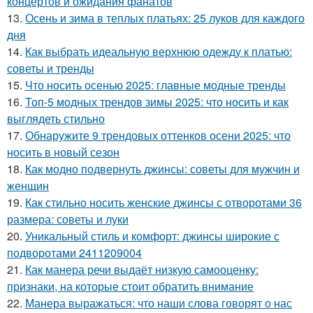
концертов и ожидания фанатов
13.
Осень и зима в теплых платьях: 25 луков для каждого
дня
14.
Как выбрать идеальную верхнюю одежду к платью:
советы и тренды
15.
Что носить осенью 2025: главные модные тренды
16.
Топ-5 модных трендов зимы 2025: что носить и как
выглядеть стильно
17.
Обнаружите 9 трендовых оттенков осени 2025: что
носить в новый сезон
18.
Как модно подвернуть джинсы: советы для мужчин и
женщин
19.
Как стильно носить женские джинсы с отворотами 36
размера: советы и луки
20.
Уникальный стиль и комфорт: джинсы широкие с
подворотами 2411209004
21.
Как манера речи выдаёт низкую самооценку:
признаки, на которые стоит обратить внимание
22.
Манера выражаться: что наши слова говорят о нас