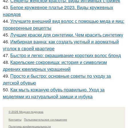
42.
Секреты женской красоты: виды интимных стрижек
43.
Белое кружевное платье 2023. Виды кружевных
нарядов
44.
Улучшите внешний вид волос с помощью меда и яиц:
проверенные рецепты
45.
Лучшие краски для синтетики. Чем красить синтетику
46.
Имбирная ванна: как создать уютный и ароматный
уголок в своей квартире
47.
Быстро и легко: окрашивание коротких волос блонд
48.
Карельские сокровища: история и символизм
древних ювелирных украшений
49.
Просто и быстро: основные советы по уходу за
детской обувью
50.
Как мыть кожаную обувь правильно. Уход за
моделями из натуральной замши и нубука
© 2026 Модная подружка
Контакты
Пользовательское соглашение
Политика конфидециальности