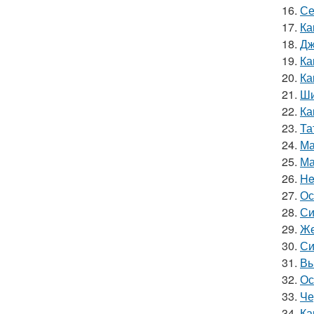
16.
Се
17.
Ка
18.
Дж
19.
Ка
20.
Ка
21.
Ши
22.
Ка
23.
Та
24.
Ма
25.
Ма
26.
He
27.
Ос
28.
Си
29.
Же
30.
Си
31.
Вы
32.
Ос
33.
Че
34.
Ка