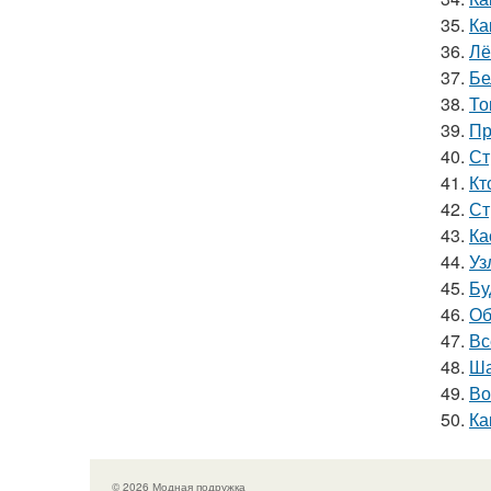
35.
Ка
36.
Лё
37.
Бе
38.
То
39.
Пр
40.
Ст
41.
Кт
42.
Ст
43.
Ка
44.
Уз
45.
Бу
46.
Об
47.
Вс
48.
Ша
49.
Во
50.
Ка
© 2026 Модная подружка