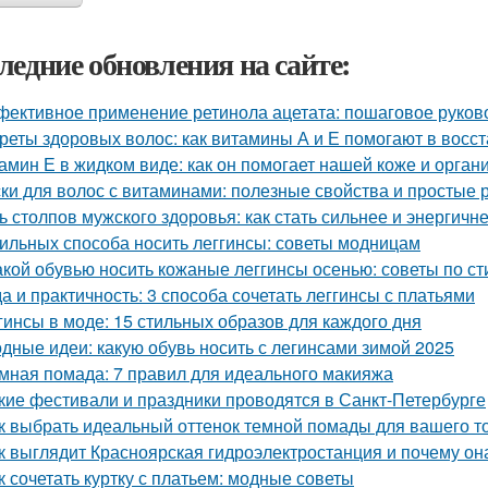
ледние обновления на сайте:
ективное применение ретинола ацетата: пошаговое руков
реты здоровых волос: как витамины А и Е помогают в восс
амин Е в жидком виде: как он помогает нашей коже и орган
ки для волос с витаминами: полезные свойства и простые 
ь столпов мужского здоровья: как стать сильнее и энергичн
тильных способа носить леггинсы: советы модницам
акой обувью носить кожаные леггинсы осенью: советы по с
а и практичность: 3 способа сочетать леггинсы с платьями
гинсы в моде: 15 стильных образов для каждого дня
дные идеи: какую обувь носить с легинсами зимой 2025
мная помада: 7 правил для идеального макияжа
кие фестивали и праздники проводятся в Санкт-Петербурге
к выбрать идеальный оттенок темной помады для вашего т
к выглядит Красноярская гидроэлектростанция и почему он
к сочетать куртку с платьем: модные советы