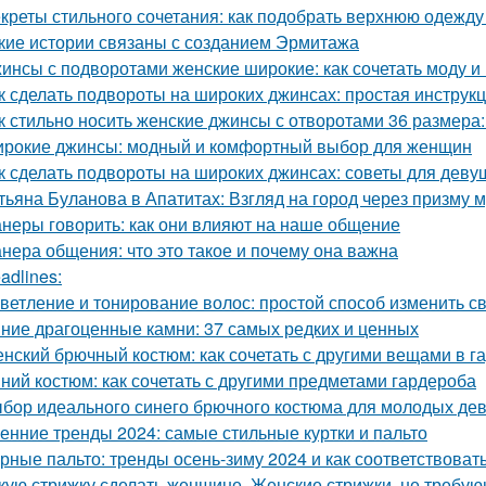
креты стильного сочетания: как подобрать верхнюю одежду
кие истории связаны с созданием Эрмитажа
инсы с подворотами женские широкие: как сочетать моду и
к сделать подвороты на широких джинсах: простая инструк
к стильно носить женские джинсы с отворотами 36 размера:
рокие джинсы: модный и комфортный выбор для женщин
к сделать подвороты на широких джинсах: советы для деву
тьяна Буланова в Апатитах: Взгляд на город через призму 
неры говорить: как они влияют на наше общение
нера общения: что это такое и почему она важна
adlines:
ветление и тонирование волос: простой способ изменить с
ние драгоценные камни: 37 самых редких и ценных
нский брючный костюм: как сочетать с другими вещами в г
ний костюм: как сочетать с другими предметами гардероба
бор идеального синего брючного костюма для молодых дев
енние тренды 2024: самые стильные куртки и пальто
рные пальто: тренды осень-зиму 2024 и как соответствоват
кую стрижку сделать женщине. Женские стрижки, не требую