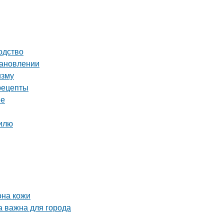
одство
тановлении
изму
рецепты
ее
тилю
она кожи
а важна для города