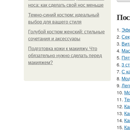
носа: как сделать свой нос меньше
Пос
Темно-синий костюм: идеальный
выбор для вашего стиля
1.
Эфф
Голубой костюм женский: стильные
2.
Сек
сочетания и аксессуары
3.
Вит
Подготовка кожи к макияжу. Что
4.
Мас
обязательно нужно сделать перед
5.
Пят
макияжем?
6.
3 с
7.
С к
8.
Мод
9.
Лег
10.
Мо
11.
Те
12.
Ка
13.
Ка
14.
Ка
15.
Ка