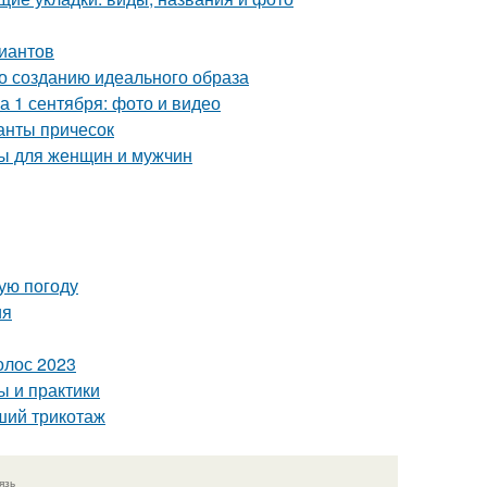
риантов
о созданию идеального образа
а 1 сентября: фото и видео
ианты причесок
ты для женщин и мужчин
ую погоду
ия
олос 2023
ы и практики
вший трикотаж
язь