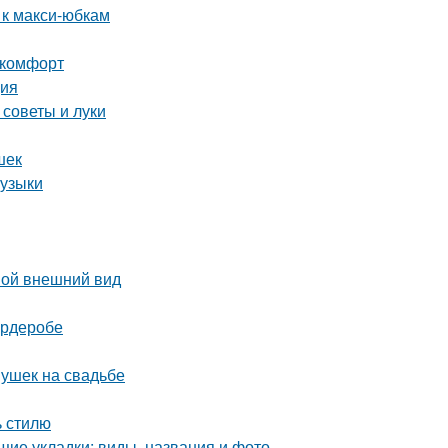
 к макси-юбкам
 комфорт
ция
 советы и луки
шек
музыки
вой внешний вид
ардеробе
ушек на свадьбе
ь стилю
щие укладки: виды, названия и фото