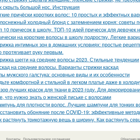
к скрыть большой нос. Инструкция
гкие причёски коротких волос: 10 простых и эффектных ва
лоснежный холодный блонд с затемнением корня: советы п
п 10 причесок в школу. ТОП-10 идей причесок для девочек н
ически на короткие волосы в школу подростку. Легкие вар
рижка интимных зон в домашних условиях: простые рецеп
о протягивает руку первым.
рижка шегги на средние волосы 2023. Стильные тенденции
скад на средние волосы. Варианты стрижки каскад
лы мужского галстука: основные виды и их особенности
дьте комфортной и стильной в легком платье даже в холодн
зор лучших красок для ткани в 2023 году. Для декорирован
е, что нужно знать о женской письке с волосами
мпунь для плотности волос. Лучшие шампуни для тонких в
сстановить обоняние после COVID-19: эффективные метод
к растянуть трикотажную вещь в ширину. Как растянуть се
Контакты
Пользовательское соглашение
Обратная св