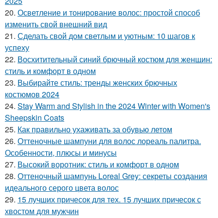
2025
20.
Осветление и тонирование волос: простой способ
изменить свой внешний вид
21.
Сделать свой дом светлым и уютным: 10 шагов к
успеху
22.
Восхитительный синий брючный костюм для женщин:
стиль и комфорт в одном
23.
Выбирайте стиль: тренды женских брючных
костюмов 2024
24.
Stay Warm and Stylish in the 2024 Winter with Women's
Sheepskin Coats
25.
Как правильно ухаживать за обувью летом
26.
Оттеночные шампуни для волос лореаль палитра.
Особенности, плюсы и минусы
27.
Высокий воротник: стиль и комфорт в одном
28.
Оттеночный шампунь Loreal Grey: секреты создания
идеального серого цвета волос
29.
15 лучших причесок для тех. 15 лучших причесок с
хвостом для мужчин