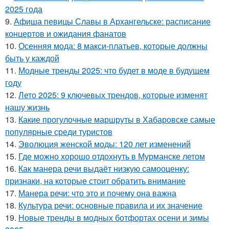
2025 года
9.
Афиша певицы Славы в Архангельске: расписание
концертов и ожидания фанатов
10.
Осенняя мода: 8 макси-платьев, которые должны
быть у каждой
11.
Модные тренды 2025: что будет в моде в будущем
году
12.
Лето 2025: 9 ключевых трендов, которые изменят
нашу жизнь
13.
Какие прогулочные маршруты в Хабаровске самые
популярные среди туристов
14.
Эволюция женской моды: 120 лет изменений
15.
Где можно хорошо отдохнуть в Мурманске летом
16.
Как манера речи выдаёт низкую самооценку:
признаки, на которые стоит обратить внимание
17.
Манера речи: что это и почему она важна
18.
Культура речи: основные правила и их значение
19.
Новые тренды в модных ботфортах осени и зимы