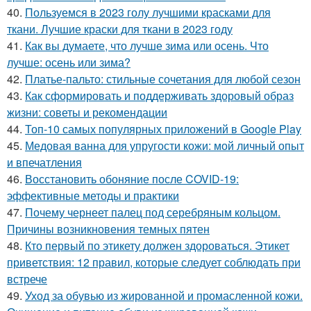
40.
Пользуемся в 2023 голу лучшими красками для
ткани. Лучшие краски для ткани в 2023 году
41.
Как вы думаете, что лучше зима или осень. Что
лучше: осень или зима?
42.
Платье-пальто: стильные сочетания для любой сезон
43.
Как сформировать и поддерживать здоровый образ
жизни: советы и рекомендации
44.
Топ-10 самых популярных приложений в Google Play
45.
Медовая ванна для упругости кожи: мой личный опыт
и впечатления
46.
Восстановить обоняние после COVID-19:
эффективные методы и практики
47.
Почему чернеет палец под серебряным кольцом.
Причины возникновения темных пятен
48.
Кто первый по этикету должен здороваться. Этикет
приветствия: 12 правил, которые следует соблюдать при
встрече
49.
Уход за обувью из жированной и промасленной кожи.