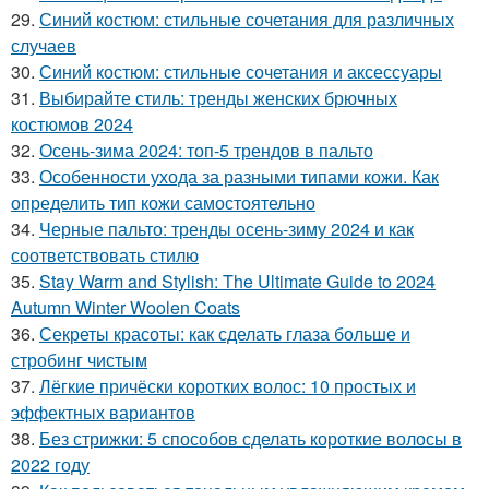
29.
Синий костюм: стильные сочетания для различных
случаев
30.
Синий костюм: стильные сочетания и аксессуары
31.
Выбирайте стиль: тренды женских брючных
костюмов 2024
32.
Осень-зима 2024: топ-5 трендов в пальто
33.
Особенности ухода за разными типами кожи. Как
определить тип кожи самостоятельно
34.
Черные пальто: тренды осень-зиму 2024 и как
соответствовать стилю
35.
Stay Warm and Stylish: The Ultimate Guide to 2024
Autumn Winter Woolen Coats
36.
Секреты красоты: как сделать глаза больше и
стробинг чистым
37.
Лёгкие причёски коротких волос: 10 простых и
эффектных вариантов
38.
Без стрижки: 5 способов сделать короткие волосы в
2022 году