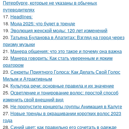
Петербурге, которые не указаны в обычных
путеводителях
17.
Headlines:
18.
Мода 2025: что будет в тренде
19.
Эволюция женской моды: 120 лет изменений
20.
Татьяна Буланова в Апатитах: Взгляд на город через
призму музыки
21.
Манера общения: что это такое и почему она важна
22.
Манера говорить: Как стать уверенным и ярким
оратором
23.
Секреты Приятного Голоса: Как Делать Свой Голос
Милым и Атрактивным
24.
Культура речи: основные правила и их значение
25.
Осветление и тонирование волос: простой способ
изменить свой внешний вид
26.
Не пропустите концерты группы Анимация в Калуге
27.
Новые тренды в окрашивании коротких волос 2023
года
28.
Синий цвет: как правильно его сочетать в одежде