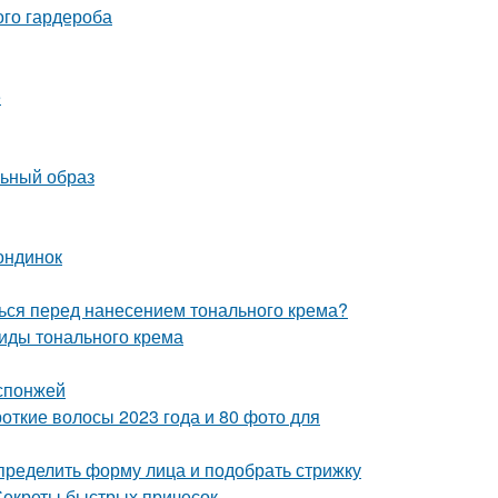
ого гардероба
е
льный образ
ондинок
ться перед нанесением тонального крема?
виды тонального крема
 спонжей
откие волосы 2023 года и 80 фото для
определить форму лица и подобрать стрижку
 Секреты быстрых причесок