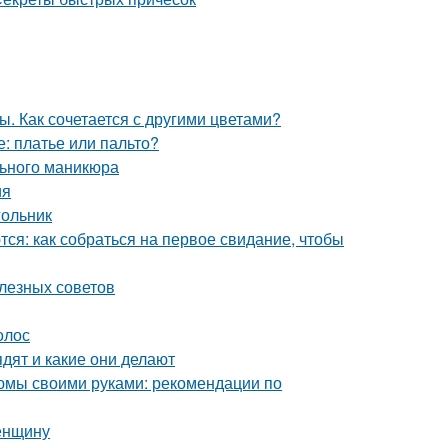
. Как сочетается с другими цветами?
е: платье или пальто?
льного маникюра
ия
гольник
ся: как собраться на первое свидание, чтобы
олезных советов
олос
ядят и какие они делают
тюмы своими руками: рекомендации по
женщину