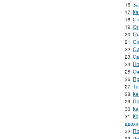
16.
За
17.
Ка
18.
С 
19.
От
20.
Го
21.
Си
22.
Си
23.
Од
24.
Но
25.
Оч
26.
Пр
27.
Тр
28.
Ка
29.
По
30.
Ка
31.
Ко
вдохн
32.
По
33.
Ле