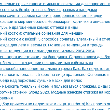
мшевые серые сапоги: стильные сочетания для современн
к сочетать ботфорты на каблуке с разными нарядами
чем сочетать серые сапоги: проверенные советы и идеи
крывайте мир минералов Черноморья: картинки и описани
лубые драгоценные камни: оттенки и виды
ний костюм: стильные сочетания для женщин
ний костюм с юбкой: 5 способов сочетать элегантный и сти
ежда для лета и весны 2014: новые тенденции и тренды
вые тенденции в пальто для осени-зимы 2024-2024
ень короткие стрижки для блондинок. Стрижка пикси для бл
облемы с накладными ресницами: как избежать их
и способа нанесения тонального крема Как.. Как подготови
к наносить тональный крем на лицо правильно. Основные 
беда над перхотью: лучшие маски для волос
к наносить тональный крем и пользоваться спонжем. Виды
роткие стрижки блонд 2023. Модные женские стрижки на кор
овения
дбор прически по недостаткам лица. (60 фото) Как просто 
гкие и красивые прически для девочек в школу за 5 минут.