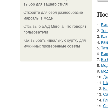
выбор для вашего стиля
Пос
Откройте для себя разнообразие
марсалы в моде
1.
Вит
Отзывы о БАД Mirrolla: что говорят
2.
Топ
пользователи
3.
Как
Как выбрать идеальную куртку для
4.
Как
мужчины: проверенные советы
5.
Тат
6.
Бил
7.
Во 
8.
Мод
9.
Мод
10.
Дж
11.
Ши
12.
Ка
13.
Са
14.
Гл
15.
Ст