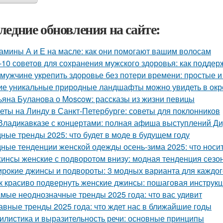
ледние обновления на сайте:
амины А и Е на масле: как они помогают вашим волосам
-10 советов для сохранения мужского здоровья: как поддер
 мужчине укрепить здоровье без потери времени: простые 
ие уникальные природные ландшафты можно увидеть в ок
ьяна Буланова о Moscow: рассказы из жизни певицы
еты на Линду в Санкт-Петербурге: советы для поклонников
Владикавказе с концертами: полная афиша выступлений Д
ные тренды 2025: что будет в моде в будущем году
ные тенденции женской одежды осень-зима 2025: что носи
инсы женские с подворотом внизу: модная тенденция сезо
рокие джинсы и подвороты: 3 модных варианта для каждог
к красиво подвернуть женские джинсы: пошаговая инструк
мые неоднозначные тренды 2025 года: что вас удивит
авные тренды 2025 года: что ждет нас в ближайшие годы
илистика и выразительность речи: основные принципы