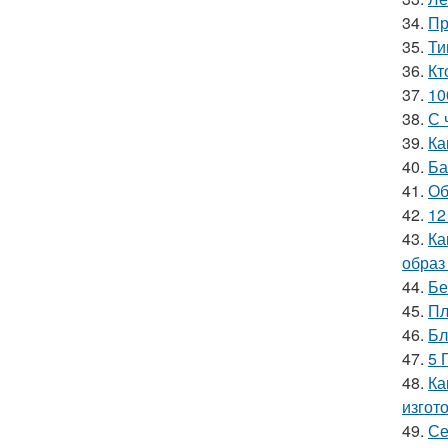
34.
Пр
35.
Ти
36.
Кт
37.
10
38.
С 
39.
Ка
40.
Ба
41.
Об
42.
12
43.
Ка
образ 
44.
Бе
45.
Пл
46.
Бл
47.
5 
48.
Ка
изгот
49.
Се