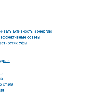
живать активность и энергию
и эффективные советы
рестностях Уфы
идюли
ть
на
о стиля
ция