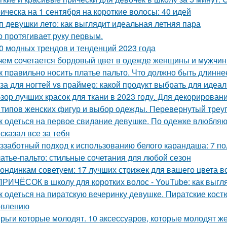
ическа на 1 сентября на короткие волосы: 40 идей
п девушки лето: как выглядит идеальная летняя пара
о протягивает руку первым.
0 модных трендов и тенденций 2023 года
чем сочетается бордовый цвет в одежде женщины и мужчины
к правильно носить платье пальто. Что должно быть длинне
за для ногтей vs праймер: какой продукт выбрать для идеа
зор лучших красок для ткани в 2023 году. Для декорирован
 типов женских фигур и выбор одежды. Перевернутый треу
к одеться на первое свидание девушке. По одежке влюбляют
сказал все за тебя
ззаботный подход к использованию белого карандаша: 7 п
атье-пальто: стильные сочетания для любой сезон
ондинкам советуем: 17 лучших стрижек для вашего цвета в
ПРИЧЁСОК в школу для коротких волос ‍- YouTube: как выгл
к одеться на пиратскую вечеринку девушке. Пиратские кос
овлению
рьги которые молодят. 10 аксессуаров, которые молодят 