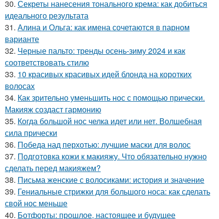
30.
Секреты нанесения тонального крема: как добиться
идеального результата
31.
Алина и Ольга: как имена сочетаются в парном
варианте
32.
Черные пальто: тренды осень-зиму 2024 и как
соответствовать стилю
33.
10 красивых красивых идей блонда на коротких
волосах
34.
Как зрительно уменьшить нос с помощью прически.
Макияж создаст гармонию
35.
Когда большой нос челка идет или нет. Волшебная
сила прически
36.
Победа над перхотью: лучшие маски для волос
37.
Подготовка кожи к макияжу. Что обязательно нужно
сделать перед макияжем?
38.
Письма женские с волосиками: история и значение
39.
Гениальные стрижки для большого носа: как сделать
свой нос меньше
40.
Ботфорты: прошлое, настоящее и будущее