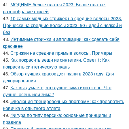
41.
МОДНЫЕ белые платья 2023. Белое платье:
разнообразие стилей
42.
10 самых модных стрижек на средние волосы 2023.
Прически на средние волосы 2023: 50+ идей с челкой и
без
43.
Интимные стрижки и аппликации: как сделать себя
красивее
44.
Стрижки на средние прямые волосы. Примеры
45.
Как покрасить вещи из синтетики. Совет 1: Как
покрасить синтетическую ткань
46.
Обзор лучших красок для ткани в 2023 году. Для
декорирования
47.
Как вы думаете, что лучше зима или осень. Что
лучше: осень или зима?
48.
Эволюция тренировочных программ: как превратить
новичка в опытного атлета
49.
Фигура по типу персика: основные принципы и
правила
50.
Просто и быстро: основные советы по уходу за