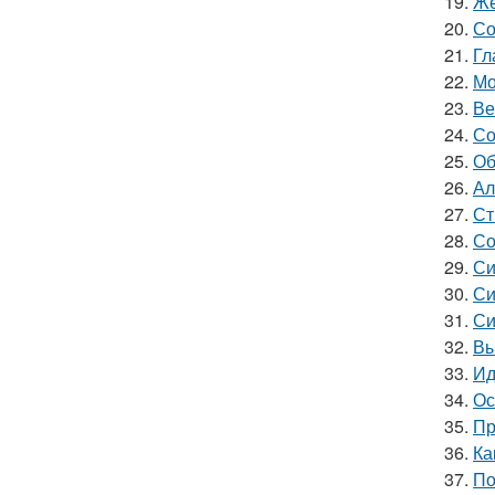
19.
Же
20.
Со
21.
Гл
22.
Мо
23.
Ве
24.
Со
25.
Об
26.
Ал
27.
Ст
28.
Со
29.
Си
30.
Си
31.
Си
32.
Вы
33.
Ид
34.
Ос
35.
Пр
36.
Ка
37.
По