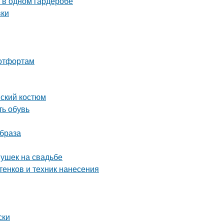
 в одном гардеробе
вки
ботфортам
нский костюм
ть обувь
образа
ушек на свадьбе
тенков и техник нанесения
ски