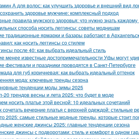
амин А для волос: как улучшить здоровье и внешний вид ло
 сохранить здоровье мужчине: комплексный подход
вные правила мужского здоровья: что нужно знать каждому
тильных способа носить леггинсы: советы модницам
ие традиционные ярмарки и базары работают в Архангельс
равил: как носить леггинсы со стилем
гинсы после 40: как выбрать идеальный стиль
ие менее известные достопримечательности Уфы могут уди
ие фестивали и праздники проводятся в Санкт-Петербурге
мада для губ коричневая: как выбрать идеальный оттенок
енняя мода: ключевые тренды сезона
новные тенденции моды зимы 2025
п-20 трендов весны и лета 2025: что будет в моде
чем носить платье этой весной: 10 идеальных сочетаний
к сочетать вечерние платья с верхней одеждой: стильные 
то 2025: самые стильные модные тренды, которые стоит п
дные женские джинсы 2025: главные тенденции сезона
нские джинсы с подворотами: стиль и комфорт в одном га