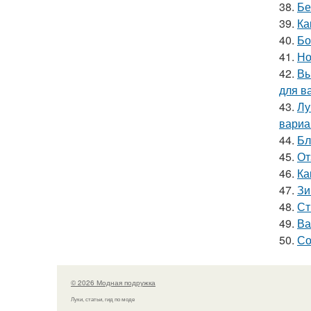
38.
Бе
39.
Ка
40.
Бо
41.
Но
42.
Вы
для в
43.
Лу
вариа
44.
Бл
45.
От
46.
Ка
47.
Зи
48.
Ст
49.
Ва
50.
Со
© 2026 Модная подружка
Луки, статьи, гид по моде