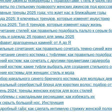
нские джинсы бойфренды с подворотами: стиль и удобство
веты по стильному подвороту женских джинсов под кроссо
авные тренды 2025 года: что ждет нас в ближайшие годы
да 2025: 9 ключевых трендов, которые изменят индустрию
сна 2025: Топ-5 трендов, которые изменят нашу жизнь
четание стилей: как правильно подобрать пальто к серым 
увь и одежда: 25 правил для зимы 2025
фавит драгоценных камней: от А до Я
ильные сочетания: как правильно сочетать темно-синий же
четание синего костюма с туфлями: как правильно подобра
ний костюм: как сочетать с другими предметами гардероба
ний костюм: какие туфли выбрать для создания стильного 
ние костюмы для женщин: стиль и мода
бор идеального синего брючного костюма для молодых дев
еальный серебристый блонд для коротких волос: подбор от
ень 2024: тренды женских курток для всех стилей
облемы с накладными ресницами: как избежать их
к скрыть большой нос. Инструкция
дробный гайд: как сделать интимную стрижку женской поло