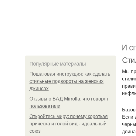
И с
Сти
Популярные материалы
Мы пр
Пошаговая инструкция: как сделать
стили
стильные подвороты на женских
прави
джинсах
инфлю
Отзывы о БАД Mirrolla: что говорят
пользователи
Базов
Если 
Откройтесь миру: почему короткая
черны
прическа и голой вид - идеальный
длина
союз