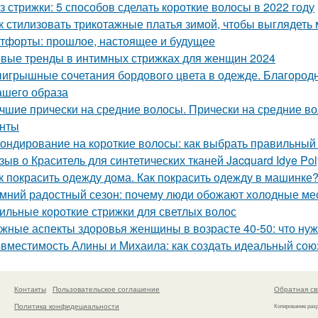
з стрижки: 5 способов сделать короткие волосы в 2022 году
к стилизовать трикотажные платья зимой, чтобы выглядеть 
тфорты: прошлое, настоящее и будущее
вые тренды в интимных стрижках для женщин 2024
игрышные сочетания бордового цвета в одежде. Благородна
ашего образа
чшие прически на средние волосы. Прически на средние вол
нты
ондирование на короткие волосы: как выбрать правильный 
зыв о Краситель для синтетических тканей Jacquard Idye Po
к покрасить одежду дома. Как покрасить одежду в машинке
мний радостный сезон: почему люди обожают холодные м
ильные короткие стрижки для светлых волос
жные аспекты здоровья женщины в возрасте 40-50: что нуж
вместимость Алины и Михаила: как создать идеальный сою
Контакты
Пользовательское соглашение
Обратная св
Политика конфидециальности
Копирование раз