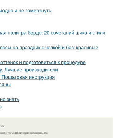
модно и не замерзнуть
я палитра бордо: 20 сочетаний шика и стиля
осы на праздник с челкой и без: красивые
оттенок и подготовиться к процедуре
ly. Лучшие производители
? Пошаговая инструкция
есяцы
но знать
з
язь
решено при указании обратной гиперссылки.