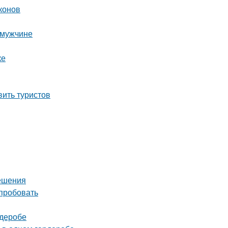
конов
 мужчине
ке
вить туристов
решения
опробовать
рдеробе