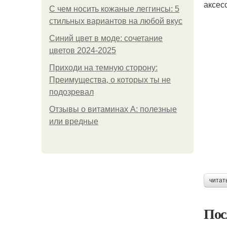
аксес
С чем носить кожаные леггинсы: 5
стильных вариантов на любой вкус
Синий цвет в моде: сочетание
цветов 2024-2025
Приходи на темную сторону:
Преимущества, о которых ты не
подозревал
Отзывы о витаминах А: полезные
или вредные
читат
Пос