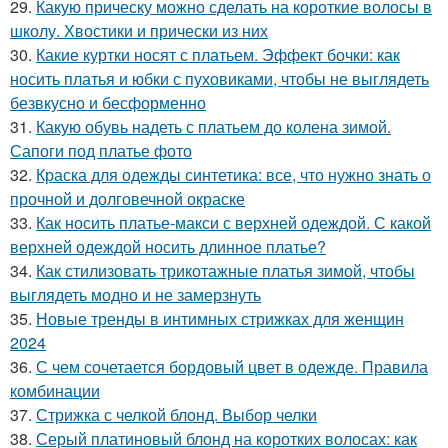
29.
Какую прическу можно сделать на короткие волосы в
школу. Хвостики и прически из них
30.
Какие куртки носят с платьем. Эффект бочки: как
носить платья и юбки с пуховиками, чтобы не выглядеть
безвкусно и бесформенно
31.
Какую обувь надеть с платьем до колена зимой.
Сапоги под платье фото
32.
Краска для одежды синтетика: все, что нужно знать о
прочной и долговечной окраске
33.
Как носить платье-макси с верхней одеждой. С какой
верхней одеждой носить длинное платье?
34.
Как стилизовать трикотажные платья зимой, чтобы
выглядеть модно и не замерзнуть
35.
Новые тренды в интимных стрижках для женщин
2024
36.
С чем сочетается бордовый цвет в одежде. Правила
комбинации
37.
Стрижка с челкой блонд. Выбор челки
38.
Серый платиновый блонд на коротких волосах: как