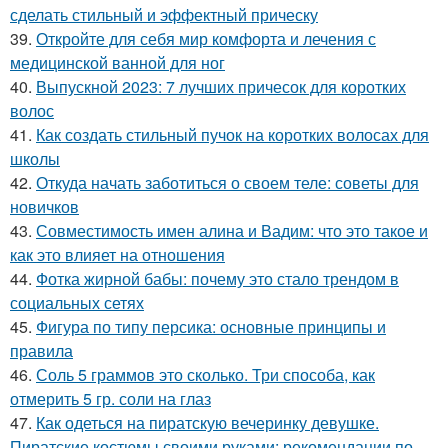
сделать стильный и эффектный прическу
39.
Откройте для себя мир комфорта и лечения с
медицинской ванной для ног
40.
Выпускной 2023: 7 лучших причесок для коротких
волос
41.
Как создать стильный пучок на коротких волосах для
школы
42.
Откуда начать заботиться о своем теле: советы для
новичков
43.
Совместимость имен алина и Вадим: что это такое и
как это влияет на отношения
44.
Фотка жирной бабы: почему это стало трендом в
социальных сетях
45.
Фигура по типу персика: основные принципы и
правила
46.
Соль 5 граммов это сколько. Три способа, как
отмерить 5 гр. соли на глаз
47.
Как одеться на пиратскую вечеринку девушке.
Пиратские костюмы своими руками: рекомендации по