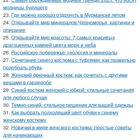
модницы будущего
23.
Где можно хорошо отдохнуть в Мурманске летом
24.
Открывайте мир минералов Черноморья: картинки и
описание
25.
Открывайте мир красоты: 7 самых красивых
драгоценных камней цвета моря и неба
26.
Российское побережье: геология и минералы
27.
Сочетание синего костюма с туфлями: как правильно
подобрать обувь
28.
Женский брючный костюм: как сочетать с другими
вещами в гардеробе
29.
Синий костюм женский с юбкой: стильные сочетания
для любого случая
30.
Темно-синий: стильное решение для вашей одежды
31.
Как выбрать подходящий цвет обуви к синему
женскому костюму
32.
Новички в мире женского костюма: простые советы
для начинающих