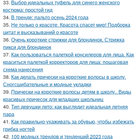
33.
Выбор идеальных туфель для синего женского
костюма: простой гид
34.
В тренде: пальто осень 2024 года
35.
Не только о красоте. Красота спасет мир! Подборка
цитат и высказываний о красоте
36.
Очень короткие стрижки для блондинок. Стрижка
пикси для блондинок
37.
Как пользоваться палеткой консилеров для лица. Как
краситься палеткой корректоров для лица: пошаговая
схема нанесения
38.
Как делать прически на короткие волосы в школу.
Сногсшибательные и модные укладки
39.
Прически на короткие волосы детям в школу.. Виды
красивых причесок для младших школьниц
40.
Тип девушки лето: как выглядит идеальная летняя
пара
41.
Как правильно ухаживать за обувью, чтобы избежать
грибка ногтей
42.
100 модных трендов и тенденций 2023 года