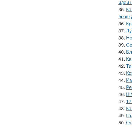
идеи 
35.
Ка
безвк
36.
Кр
37.
Лу
38.
Но
39.
Се
40.
Бл
41.
Ка
42.
Ти
43.
Ко
44.
Им
45.
Ре
46.
Ша
47.
17
48.
Ка
49.
Га
50.
От