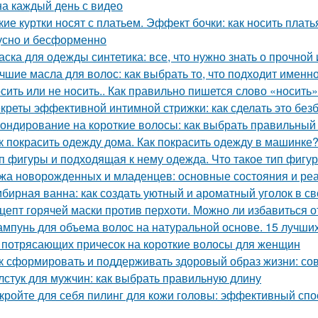
на каждый день с видео
кие куртки носят с платьем. Эффект бочки: как носить плать
усно и бесформенно
аска для одежды синтетика: все, что нужно знать о прочной
чшие масла для волос: как выбрать то, что подходит именн
сить или не носить.. Как правильно пишется слово «носить»
креты эффективной интимной стрижки: как сделать это без
ондирование на короткие волосы: как выбрать правильный 
к покрасить одежду дома. Как покрасить одежду в машинке
п фигуры и подходящая к нему одежда. Что такое тип фигу
жа новорожденных и младенцев: основные состояния и ре
бирная ванна: как создать уютный и ароматный уголок в с
цепт горячей маски против перхоти. Можно ли избавиться 
мпунь для объема волос на натуральной основе. 15 лучших
 потрясающих причесок на короткие волосы для женщин
к сформировать и поддерживать здоровый образ жизни: со
лстук для мужчин: как выбрать правильную длину
кройте для себя пилинг для кожи головы: эффективный спо