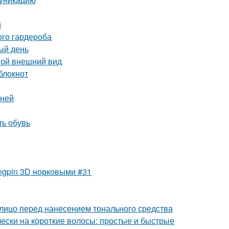
й
ого гардероба
ый день
вой внешний вид
блокнот
мней
ть обувь
ngpin 3D норковыми #31
 лицо перед нанесением тонального средства
чески на короткие волосы: простые и быстрые