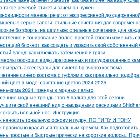
о такое речевой этикет и зачем он нужен
зновидности манеры речи: от экспрессивной до сдержанно
мшевые серые сапоги: стильные сочетания для современн
сокие ботфорты на шпильке: стильные сочетания для кажд
ветление и тонирование волос: простой способ изменить с
естящий блокнот: как создать и украсить свой собственный 
стый блонд: как избежать затемнения и грязи
мволы роскоши: виды драгоценных и полудрагоценных ка
к выбрать аксессуары для синего брючного костюма
четание синего костюма с туфлями: как правильно подобра
ний цвет в моде: сочетание цветов 2024-2025
ень-зима 2024: тренды в модных пальто
сенние модные тренды: топ-5 пальто для этой сезони
учшите свой внешний вид с накладными ресницами Shidha
к скрыть большой нос. Инструкция
к наносить тональную основу и пудру. ПО ТИПУ И ТОНУ
к правильно краситься тональным кремом. Как подготовить
ень простые и быстрые прически на короткие волосы.. При