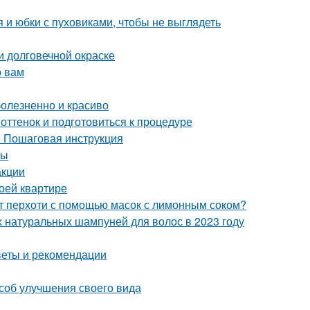
я и юбки с пуховиками, чтобы не выглядеть
 и долговечной окраске
о вам
болезненно и красиво
оттенок и подготовиться к процедуре
? Пошаговая инструкция
ры
акции
воей квартире
от перхоти с помощью масок с лимонным соком?
 натуральных шампуней для волос в 2023 году
веты и рекомендации
соб улучшения своего вида