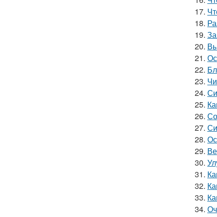
17.
Чт
18.
Ра
19.
За
20.
Вы
21.
Ос
22.
Бл
23.
Чи
24.
Си
25.
Ка
26.
Со
27.
Си
28.
Ос
29.
Ве
30.
Ул
31.
Ка
32.
Ка
33.
Ка
34.
Оч