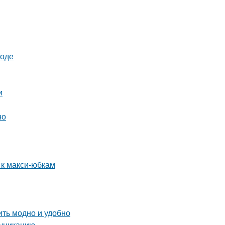
роде
и
но
 к макси-юбкам
ить модно и удобно
муникацию