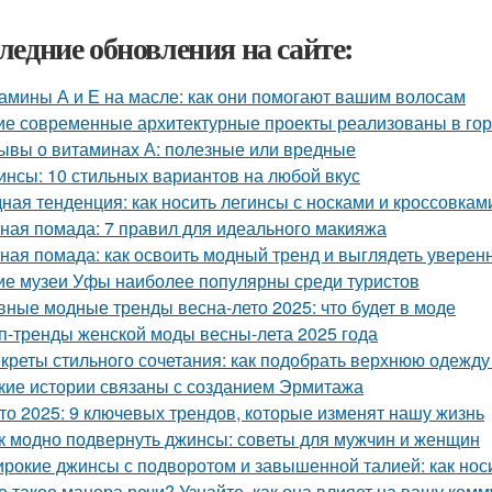
ледние обновления на сайте:
амины А и Е на масле: как они помогают вашим волосам
ие современные архитектурные проекты реализованы в го
ывы о витаминах А: полезные или вредные
инсы: 10 стильных вариантов на любой вкус
ная тенденция: как носить легинсы с носками и кроссовкам
ная помада: 7 правил для идеального макияжа
ная помада: как освоить модный тренд и выглядеть уверен
ие музеи Уфы наиболее популярны среди туристов
вные модные тренды весна-лето 2025: что будет в моде
п-тренды женской моды весны-лета 2025 года
креты стильного сочетания: как подобрать верхнюю одежду
кие истории связаны с созданием Эрмитажа
то 2025: 9 ключевых трендов, которые изменят нашу жизнь
к модно подвернуть джинсы: советы для мужчин и женщин
рокие джинсы с подворотом и завышенной талией: как нос
о такое манера речи? Узнайте, как она влияет на вашу ком