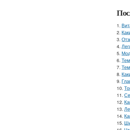
Пос
1.
Вит
2.
Как
3.
Отз
4.
Лег
5.
Мод
6.
Тем
7.
Тем
8.
Как
9.
Гла
10.
То
11.
Се
12.
Ка
13.
Ле
14.
Ка
15.
Ши
16.
Чт