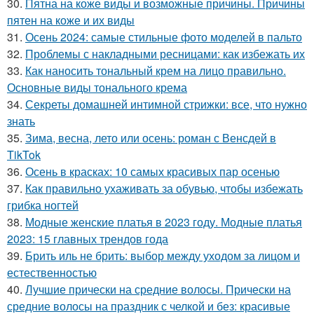
30.
Пятна на коже виды и возможные причины. Причины
пятен на коже и их виды
31.
Осень 2024: самые стильные фото моделей в пальто
32.
Проблемы с накладными ресницами: как избежать их
33.
Как наносить тональный крем на лицо правильно.
Основные виды тонального крема
34.
Секреты домашней интимной стрижки: все, что нужно
знать
35.
Зима, весна, лето или осень: роман с Венсдей в
TikTok
36.
Осень в красках: 10 самых красивых пар осенью
37.
Как правильно ухаживать за обувью, чтобы избежать
грибка ногтей
38.
Модные женские платья в 2023 году. Модные платья
2023: 15 главных трендов года
39.
Брить иль не брить: выбор между уходом за лицом и
естественностью
40.
Лучшие прически на средние волосы. Прически на
средние волосы на праздник с челкой и без: красивые