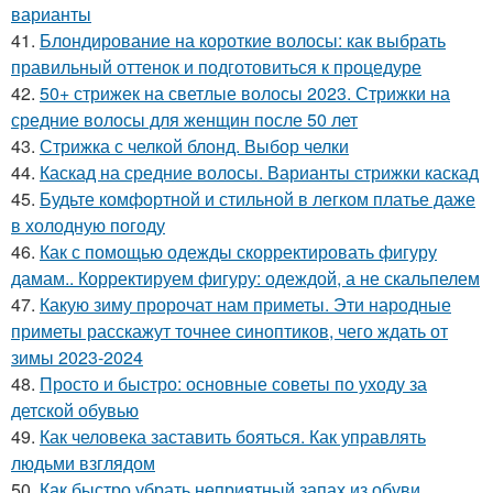
варианты
41.
Блондирование на короткие волосы: как выбрать
правильный оттенок и подготовиться к процедуре
42.
50+ стрижек на светлые волосы 2023. Стрижки на
средние волосы для женщин после 50 лет
43.
Стрижка с челкой блонд. Выбор челки
44.
Каскад на средние волосы. Варианты стрижки каскад
45.
Будьте комфортной и стильной в легком платье даже
в холодную погоду
46.
Как с помощью одежды скорректировать фигуру
дамам.. Корректируем фигуру: одеждой, а не скальпелем
47.
Какую зиму пророчат нам приметы. Эти народные
приметы расскажут точнее синоптиков, чего ждать от
зимы 2023-2024
48.
Просто и быстро: основные советы по уходу за
детской обувью
49.
Как человека заставить бояться. Как управлять
людьми взглядом
50.
Как быстро убрать неприятный запах из обуви.