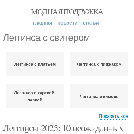
МОДНАЯ ПОДРУЖКА
главная
новости
статьи
Леггинса с свитером
Леггинса с платьем
Леггинса с пиджаком
Леггинса с курткой-
Леггинса с кимоно
паркой
Показать все
Леггинсы 2025: 10 неожиданных
Леггинса с джинсовой
Леггинса с туником
курткой