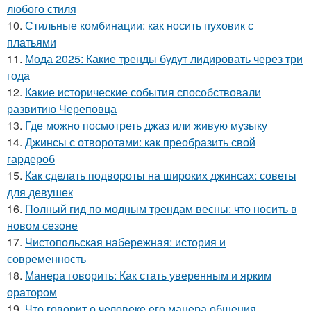
любого стиля
10.
Стильные комбинации: как носить пуховик с
платьями
11.
Мода 2025: Какие тренды будут лидировать через три
года
12.
Какие исторические события способствовали
развитию Череповца
13.
Где можно посмотреть джаз или живую музыку
14.
Джинсы с отворотами: как преобразить свой
гардероб
15.
Как сделать подвороты на широких джинсах: советы
для девушек
16.
Полный гид по модным трендам весны: что носить в
новом сезоне
17.
Чистопольская набережная: история и
современность
18.
Манера говорить: Как стать уверенным и ярким
оратором
19.
Что говорит о человеке его манера общения