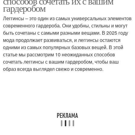
способов сочетать их с вашим
гардеробом
Леггинсы – это один из самых универсальных элементов
Леггинса с кожаной
современного гардероба. Они удобны, стильны и могут
Леггинса с шалью
курткой
быть сочетаны с самыми разными вещами. В 2025 году
мода продолжает развиваться, и леггинсы остаются
одними из самых популярных базовых вещей. В этой
статье мы рассмотрим 10 неожиданных способов
Леггинса с туфлями
Наряды с леггинсами
сочетать леггинсы с вашим гардеробом, чтобы ваш
образ всегда выглядел свежо и современно.