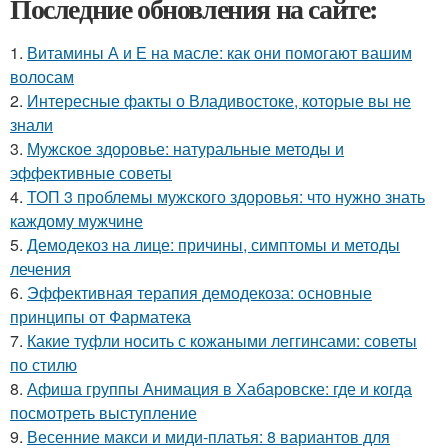
Последние обновления на сайте:
1.
Витамины А и Е на масле: как они помогают вашим
волосам
2.
Интересные факты о Владивостоке, которые вы не
знали
3.
Мужское здоровье: натуральные методы и
эффективные советы
4.
ТОП 3 проблемы мужского здоровья: что нужно знать
каждому мужчине
5.
Демодекоз на лице: причины, симптомы и методы
лечения
6.
Эффективная терапия демодекоза: основные
принципы от Фарматека
7.
Какие туфли носить с кожаными леггинсами: советы
по стилю
8.
Афиша группы Анимация в Хабаровске: где и когда
посмотреть выступление
9.
Весенние макси и миди-платья: 8 вариантов для