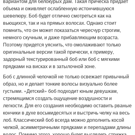
вариантом для белокурых дам. Такая прическа придает
объема и оживляет ослабленную истончившуюся
шевелюру. Боб будет отлично смотреться как на
вьющихся, так и на прямых волосах. Однако стоит
помнить, что он может показаться чересчур строгим,
немного скучным, и даже прибавляющим возраста.
Поэтому придется уяснить, что омолаживают только
оригинальные версии такой прически, к примеру,
задорный текстурированный боб или боб с мягкими
прядками на висках и в затылочной зоне.
Боб с длинной челочкой не только освежает привычный
образ, но и делает тонкие волосы визуально более
густыми. «Детский» боб подходит юным девушкам,
стремящимся создать ощущение воздушности и
легкости. Для его создания необходимо оставить рваные
кончики в духе восьмидесятых и выстричь челку на весь
лоб. Классический боб всегда можно дополнить косой
челкой, асимметричными прядками и перепадами длины
волос. Помимо этого, хорошо будет выглядеть стрижка