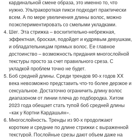
кардинальной смене образа, это именно то, что
нужно. Ультракороткая пикси подходит практически
всем. А по мере увеличения длины волос, можно
поэкспериментировать со смелыми укладками.
Шег. Эта стрижка – восхитительно-небрежная,
эффектная, броская, подойдет и кудрявым девушкам,
и обладательницам прямых волос. Ее главное
достоинство – возможность придания многослойной
текстуры просто за счет правильного среза. С
укладкой проблем точно не будет.
Боб средней длины. Среди трендов 90-х годов XX
века невозможно представить что-то более дерзкое и
сексуальное. Достаточно ограничить длину волос
диапазоном от линии плеча до подбородка. Хитом
2023 года обещает стать тупой боб средней длины
«как у Кортни Кардашьян».
Многослойность. Тренды из 90-х продолжают
короткие и средние по длине стрижки с выраженной
текстурой. Послойные срезы дают объем даже на