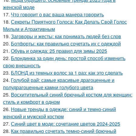
женской моде
17.
Что говорит о вас ваша манера говорить
18.
Секреты Приятного Голоса: Как Делать Свой Голос
Милым и Атрактивным
19.
Заговоры и жесты: как понимать людей без слов
20.
Ботфорты: как правильно сочетать их с одеждой
21.
Обувь и одежда: 25 правил для зимы 2025
22.
Блондинка за один день: простой способ изменить
свою внешность
23.
БЛОНД из темных волос за 1 раз: как это сделать
24.
Голубой рай: самые красивые драгоценные и
полудрагоценные камни голубого цвета
25.
Восхитительный синий брючный костюм для женщин:
стиль и комфорт в одном
26.
Новые тренды в одежде: синий и темно-синий
женский и мужской костюм
27.
Синий цвет в моде: сочетание цветов 2024-2025
28.
Как правильно сочетать темно-синий брючный