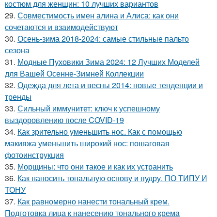
костюм для женщин: 10 лучших вариантов
29.
Совместимость имен алина и Алиса: как они
сочетаются и взаимодействуют
30.
Осень-зима 2018-2024: самые стильные пальто
сезона
31.
Модные Пуховики Зима 2024: 12 Лучших Моделей
для Вашей Осенне-Зимней Коллекции
32.
Одежда для лета и весны 2014: новые тенденции и
тренды
33.
Сильный иммунитет: ключ к успешному
выздоровлению после COVID-19
34.
Как зрительно уменьшить нос. Как с помощью
макияжа уменьшить широкий нос: пошаговая
фотоинструкция
35.
Морщины: что они такое и как их устранить
36.
Как наносить тональную основу и пудру. ПО ТИПУ И
ТОНУ
37.
Как равномерно нанести тональный крем.
Подготовка лица к нанесению тонального крема