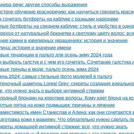
нера речи: другие способы выражения
строе обучение красноречию: как научиться говорить красив
к сочетать ботфорты на каблуке с разными нарядами
лые ботфорты на среднем каблуке: стиль и удобство в одно
реход от натуральной брюнетки к светлому цвету волос: все
ние камни в ювелирных украшениях: история и значение
лина: история и значение имени
вые тенденции в пальто для осень-зиму 2024 года
к выбрать галстук и с чем его сочетать. Сочетание галстука 
вые тренды в моде: пальто осень зима 2024
ень 2024: самые стильные фото моделей в пальто
теночный шампунь Loreal Grey: секреты создания идеальног
е, что нужно знать о выборе интимной стрижки
лодный блондин на короткие волосы. Кому идет блонд на к
лтые пятна на коже подмышек: причины и лечение
вместимость имен Станислав и Алина: как они сочетаются в
дготовка кожи к макияжу. Что обязательно нужно сделать 
креты домашней интимной стрижки: все, что нужно знать
лстук - идеальный подарок для мужчины: как сделать прав