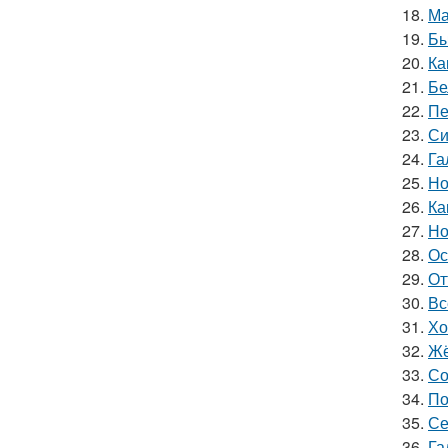
18.
Ма
19.
Бы
20.
Ка
21.
Бе
22.
Пе
23.
Си
24.
Га
25.
Но
26.
Ка
27.
Но
28.
Ос
29.
От
30.
Вс
31.
Хо
32.
Жё
33.
Со
34.
По
35.
Се
36.
Га