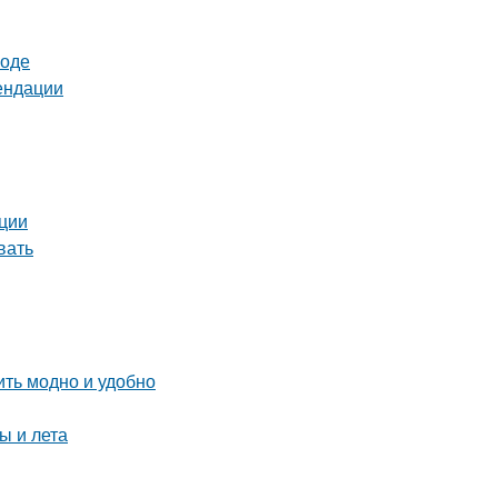
роде
ендации
ации
вать
ить модно и удобно
ы и лета