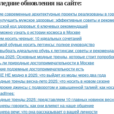
ледние обновления на сайте:
ие современные архитектурные проекты реализованы в го
 улучшить мужское здоровье: эффективные советы и реком
ской код здоровья: 6 ключевых рекомендаций
 можно узнать о истории космоса в Москве
ем носить черные: 10 идеальных сочетаний
акой обувью носить леггинсы: полное руководство
 выбрать идеальную обувь к леггинсам: советы и рекоменд
на 2025: Основные модные тренды, которые стоит попробо
ь ли природные достопримечательности в Москве
кие подземные достопримечательности есть
Е НЕ модно в 2025: что выйдет из моды через два года
дные тренды весна-лето 2025: что носить в новом сезоне
рокие джинсы с подворотом и завышенной талией: как нос
adlines:
дные тренды 2025: представляем 10 главных новинок весн
неры говорить: как они влияют на наше общение
нера речи: что она рассказывает о вашей личности