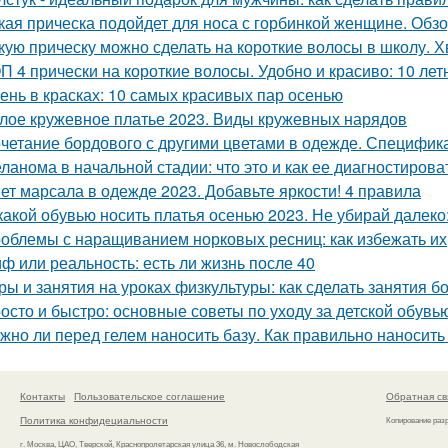
кая прическа подойдет для носа с горбинкой женщине. Обз
кую прическу можно сделать на короткие волосы в школу. Хв
П 4 прически на короткие волосы. Удобно и красиво: 10 лет
ень в красках: 10 самых красивых пар осенью
лое кружевное платье 2023. Виды кружевных нарядов
четание бордового с другими цветами в одежде. Специфика
ланома в начальной стадии: что это и как ее диагностирова
ет марсала в одежде 2023. Добавьте яркости! 4 правила
какой обувью носить платья осенью 2023. Не убирай далеко
облемы с наращиванием норковых ресниц: как избежать их
ф или реальность: есть ли жизнь после 40
ры и занятия на уроках физкультуры: как сделать занятия 
осто и быстро: основные советы по уходу за детской обувь
жно ли перед гелем наносить базу. Как правильно наносить
Контакты
Пользовательское соглашение
Обратная св
Политика конфидециальности
Копирование раз
г. Москва, ЦАО, Тверской, Краснопролетарская улица 36, м. Новослободская