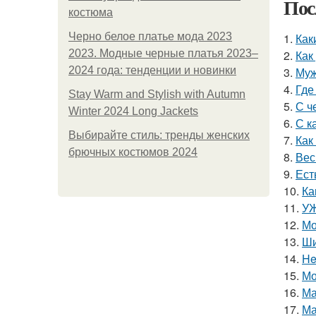
Пос
костюма
Черно белое платье мода 2023
1.
Как
2023. Модные черные платья 2023–
2.
Как
2024 года: тенденции и новинки
3.
Муж
4.
Где
Stay Warm and Stylish with Autumn
5.
С ч
Winter 2024 Long Jackets
6.
С к
Выбирайте стиль: тренды женских
7.
Как
брючных костюмов 2024
8.
Вес
9.
Ест
10.
Ка
11.
УЖ
12.
Мо
13.
Ши
14.
He
15.
Мо
16.
Ма
17.
Ма