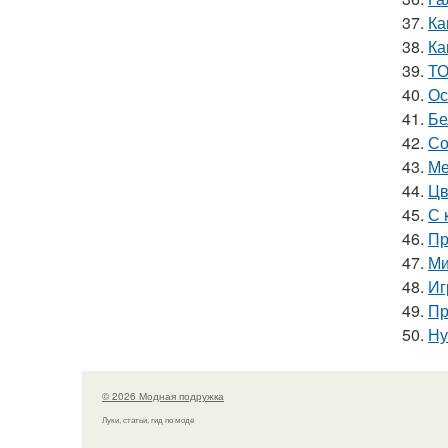
37.
Ка
38.
Ка
39.
ТО
40.
Ос
41.
Бе
42.
Со
43.
Ме
44.
Цв
45.
С 
46.
Пр
47.
Ми
48.
Иг
49.
Пр
50.
Ну
© 2026 Модная подружка
Луки, статьи, гид по моде