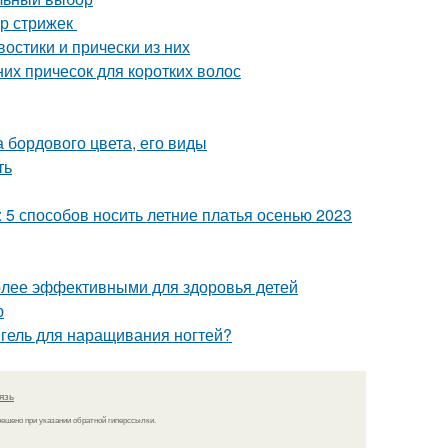
ор стрижек
остики и прически из них
них причесок для коротких волос
 бордового цвета, его виды
ть
: 5 способов носить летние платья осенью 2023
более эффективными для здоровья детей
ю
 гель для наращивания ногтей?
язь
решено при указании обратной гиперссылки.