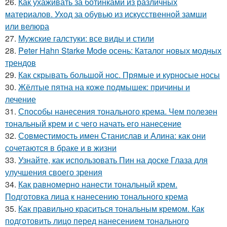
26.
Как ухаживать за ботинками из различных
материалов. Уход за обувью из искусственной замши
или велюра
27.
Мужские галстуки: все виды и стили
28.
Peter Hahn Starke Mode осень: Каталог новых модных
трендов
29.
Как скрывать большой нос. Прямые и курносые носы
30.
Жёлтые пятна на коже подмышек: причины и
лечение
31.
Способы нанесения тонального крема. Чем полезен
тональный крем и с чего начать его нанесение
32.
Совместимость имен Станислав и Алина: как они
сочетаются в браке и в жизни
33.
Узнайте, как использовать Пин на доске Глаза для
улучшения своего зрения
34.
Как равномерно нанести тональный крем.
Подготовка лица к нанесению тонального крема
35.
Как правильно краситься тональным кремом. Как
подготовить лицо перед нанесением тонального