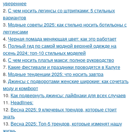
увереннее
2.
С чем носить легинсы со штрипками: 5 стильных
вариантов
3.
Модные советы 2025: как стильно носить ботильоны с
леггинсами
4.
Черная помада меняющая цвет: как это работает
5.
Полный гид по самой модной верхней одежде на
осень 2024: топ-10 стильных моделей
6.
С чем носить платья макси: полное руководство
7.
Какие фестивали и праздники проводятся в Калуге
8.
Модные тенденции 2025: что носить завтра
9.
Джинсы с подворотами женские широкие: как сочетать
моду и комфорт
10.
Как подвернуть джинсы: лайфхаки для всех случаев
11.
Headlines:
12.
Весна 2025: 9 ключевых трендов, которые стоит
знать
13.
Весна 2025: Топ-5 трендов, которые изменят нашу
жизнь