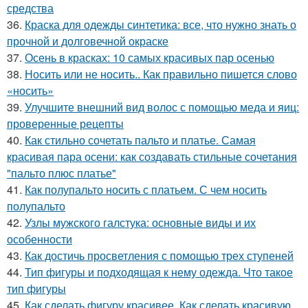
средства
36.
Краска для одежды синтетика: все, что нужно знать о
прочной и долговечной окраске
37.
Осень в красках: 10 самых красивых пар осенью
38.
Носить или не носить.. Как правильно пишется слово
«носить»
39.
Улучшите внешний вид волос с помощью меда и яиц:
проверенные рецепты
40.
Как стильно сочетать пальто и платье. Самая
красивая пара осени: как создавать стильные сочетания
"пальто плюс платье"
41.
Как полупальто носить с платьем. С чем носить
полупальто
42.
Узлы мужского галстука: основные виды и их
особенности
43.
Как достичь просветления с помощью трех ступеней
44.
Тип фигуры и подходящая к нему одежда. Что такое
тип фигуры
45.
Как сделать фигуру красивее. Как сделать красивую