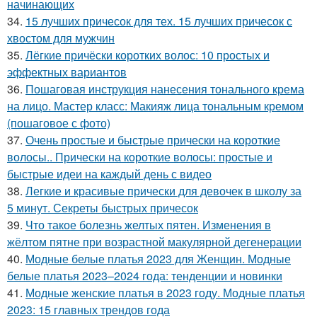
начинающих
34.
15 лучших причесок для тех. 15 лучших причесок с
хвостом для мужчин
35.
Лёгкие причёски коротких волос: 10 простых и
эффектных вариантов
36.
Пошаговая инструкция нанесения тонального крема
на лицо. Мастер класс: Макияж лица тональным кремом
(пошаговое с фото)
37.
Очень простые и быстрые прически на короткие
волосы.. Прически на короткие волосы: простые и
быстрые идеи на каждый день с видео
38.
Легкие и красивые прически для девочек в школу за
5 минут. Секреты быстрых причесок
39.
Что такое болезнь желтых пятен. Изменения в
жёлтом пятне при возрастной макулярной дегенерации
40.
Модные белые платья 2023 для Женщин. Модные
белые платья 2023–2024 года: тенденции и новинки
41.
Модные женские платья в 2023 году. Модные платья
2023: 15 главных трендов года