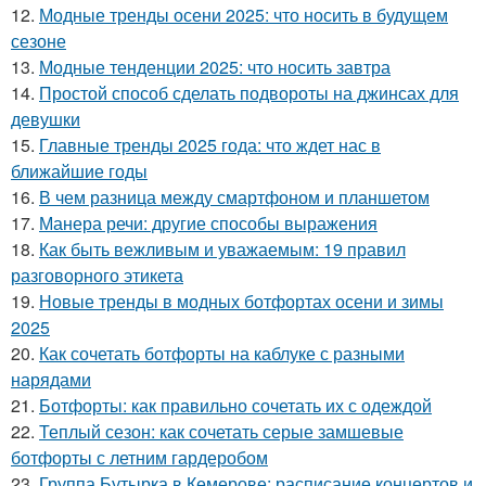
12.
Модные тренды осени 2025: что носить в будущем
сезоне
13.
Модные тенденции 2025: что носить завтра
14.
Простой способ сделать подвороты на джинсах для
девушки
15.
Главные тренды 2025 года: что ждет нас в
ближайшие годы
16.
В чем разница между смартфоном и планшетом
17.
Манера речи: другие способы выражения
18.
Как быть вежливым и уважаемым: 19 правил
разговорного этикета
19.
Новые тренды в модных ботфортах осени и зимы
2025
20.
Как сочетать ботфорты на каблуке с разными
нарядами
21.
Ботфорты: как правильно сочетать их с одеждой
22.
Теплый сезон: как сочетать серые замшевые
ботфорты с летним гардеробом
23.
Группа Бутырка в Кемерове: расписание концертов и