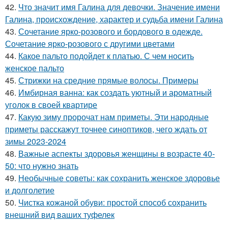
42.
Что значит имя Галина для девочки. Значение имени
Галина, происхождение, характер и судьба имени Галина
43.
Сочетание ярко-розового и бордового в одежде.
Сочетание ярко-розового с другими цветами
44.
Какое пальто подойдет к платью. С чем носить
женское пальто
45.
Стрижки на средние прямые волосы. Примеры
46.
Имбирная ванна: как создать уютный и ароматный
уголок в своей квартире
47.
Какую зиму пророчат нам приметы. Эти народные
приметы расскажут точнее синоптиков, чего ждать от
зимы 2023-2024
48.
Важные аспекты здоровья женщины в возрасте 40-
50: что нужно знать
49.
Необычные советы: как сохранить женское здоровье
и долголетие
50.
Чистка кожаной обуви: простой способ сохранить
внешний вид ваших туфелек