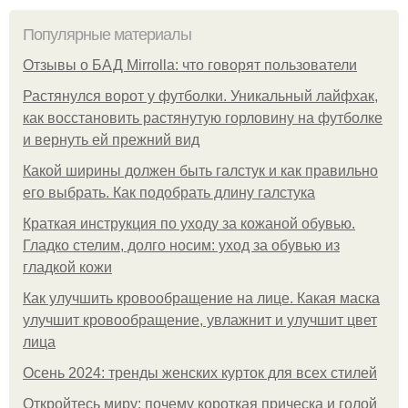
Популярные материалы
Отзывы о БАД Mirrolla: что говорят пользователи
Растянулся ворот у футболки. Уникальный лайфхак,
как восстановить растянутую горловину на футболке
и вернуть ей прежний вид
Какой ширины должен быть галстук и как правильно
его выбрать. Как подобрать длину галстука
Краткая инструкция по уходу за кожаной обувью.
Гладко стелим, долго носим: уход за обувью из
гладкой кожи
Как улучшить кровообращение на лице. Какая маска
улучшит кровообращение, увлажнит и улучшит цвет
лица
Осень 2024: тренды женских курток для всех стилей
Откройтесь миру: почему короткая прическа и голой