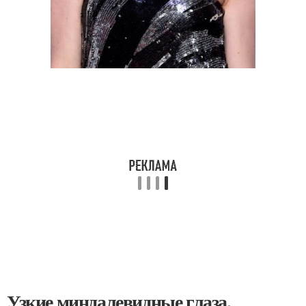
Узкие миндалевидные глаза.