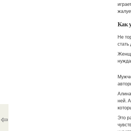
играе
жалуе
Как 
Не то
стать
Женщи
нужда
Мужчи
автор
Алина
ней. 
котор
⇦
Это р
чувст