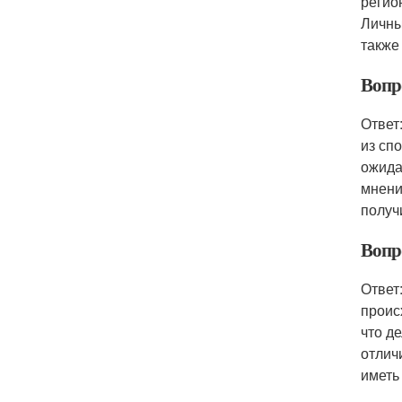
регио
Личны
также
Вопр
Ответ
из сп
ожида
мнени
получ
Вопр
Ответ
проис
что д
отлич
иметь