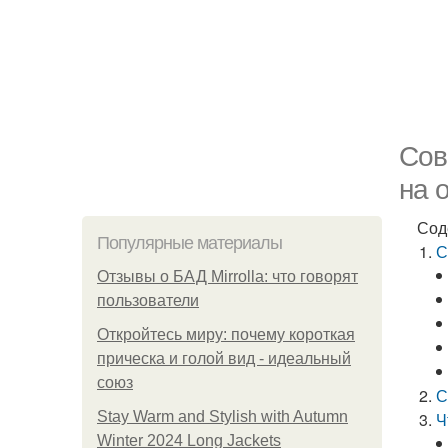
Сов
на 
Сод
Популярные материалы
С
Отзывы о БАД Mirrolla: что говорят
пользователи
Откройтесь миру: почему короткая
прическа и голой вид - идеальный
союз
С
Stay Warm and Stylish with Autumn
Ч
Winter 2024 Long Jackets