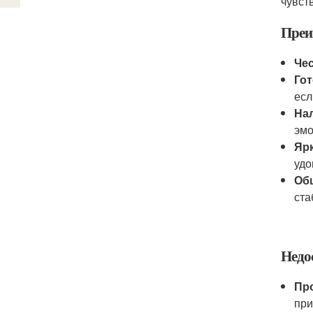
чувст
Преи
Че
Гот
есл
Нал
эмо
Яр
удо
Об
ста
Недо
Пр
при