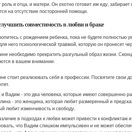
т роль и отца, и матери. Он охотно готовит им еду, забирает
тся на отсутствие посторонней помощи.
улучшить совместимость в любви и браке
ропитесь с рождением ребенка, пока не будете полностью 
 для него психологической травмой, которую он пронесет че
не необходимо прекратить разгульный образ жизни. Сконце
ются в вашем внимании.
не стоит реализовать себя в профессии. Посвятите свои д
итет.
 и Вадим - это два человека, которые имеют совершенно р
Алина - это женщина, которая любит размеренный и предска
ый любит изменчивость и свободу.
азличие в подходах к любви может привести к конфликтам и
вовать, что Вадим слишком импульсивен и не может обеспеч