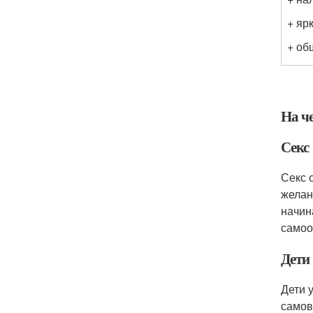
+ яр
+ об
На ч
Секс
Секс 
желан
начин
самоо
Дети
Дети 
самов