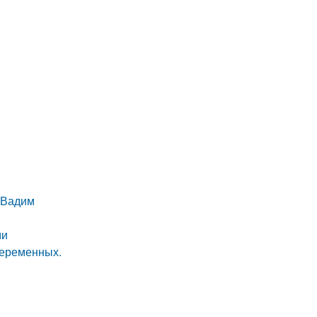
и Вадим
ми
переменных.