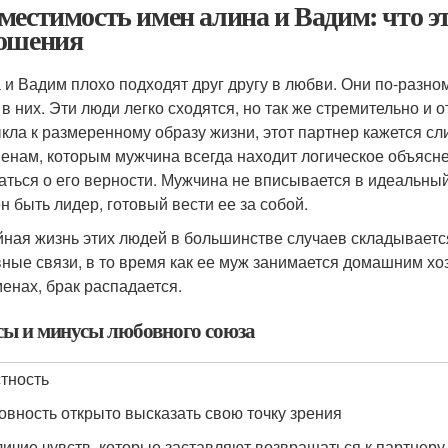
местимость имен алина и Вадим: что это
ошения
 и Вадим плохо подходят друг другу в любви. Они по-разн
 в них. Эти люди легко сходятся, но так же стремительно и 
кла к размеренному образу жизни, этот партнер кажется с
енам, которым мужчина всегда находит логическое объясне
аться о его верности. Мужчина не вписывается в идеальны
н быть лидер, готовый вести ее за собой.
ная жизнь этих людей в большинстве случаев складывается
ные связи, в то время как ее муж занимается домашним хоз
менах, брак распадается.
ы и минусы любовного союза
стность
товность открыто высказать свою точку зрения
личие чувств, которые заставляют возвращаться к партнеру