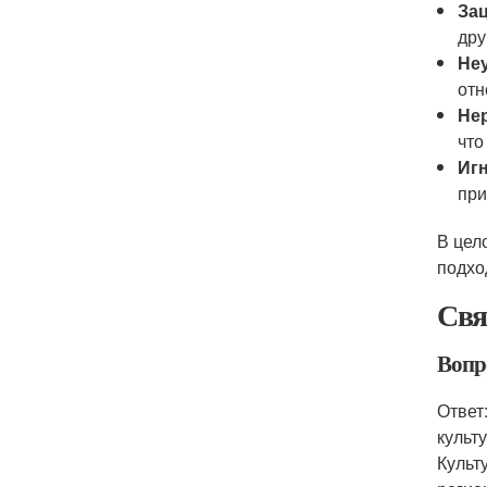
Зац
дру
Не
отн
Не
что
Иг
при
В цел
подхо
Свя
Вопр
Ответ
культ
Культ