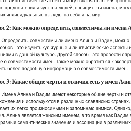
нах. Лингвистические аспекты могут включать в себя фонет
е предпочтения и чувства людей, носящих эти имена, могут
 их индивидуальные взгляды на себя и на мир.
ос 2: Как можно определить, совместимы ли имена 
: Определить, совместимы ли имена Алина и Вадим, можно
особов - это изучить культурные и лингвистические аспекты
ниями в данной культуре. Другой способ - это провести опр
е о совместимости имен. Также можно обратиться к эксперт
ить более подробную информацию о совместимости имен.
ос 3: Какие общие черты и отличия есть у имен Али
: Имена Алина и Вадим имеют некоторые общие черты и от
хождения и используются в различных славянских странах.
елает их легко произносимыми и запоминающимися. Однако
ия. Алина является женским именем, в то время как Вадим
 разные семантические значения и ассоциации в различных 