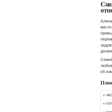
Сов
отн
Алина
место
привы
перем
задум
долже
Семей
любов
об из
Плюс
+ че
+ го
+ на