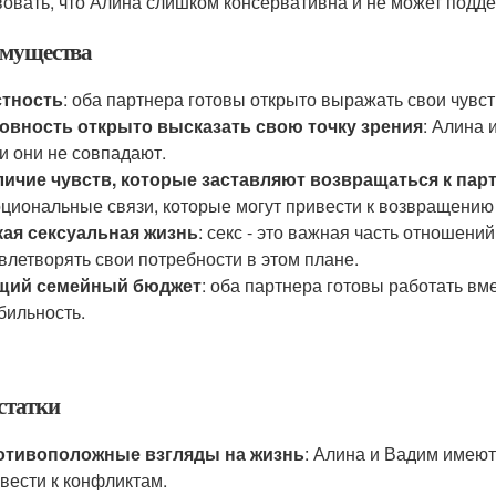
вовать, что Алина слишком консервативна и не может подд
мущества
стность
: оба партнера готовы открыто выражать свои чувст
овность открыто высказать свою точку зрения
: Алина 
и они не совпадают.
ичие чувств, которые заставляют возвращаться к пар
циональные связи, которые могут привести к возвращению к
кая сексуальная жизнь
: секс - это важная часть отношени
влетворять свои потребности в этом плане.
щий семейный бюджет
: оба партнера готовы работать в
бильность.
статки
отивоположные взгляды на жизнь
: Алина и Вадим имеют
вести к конфликтам.