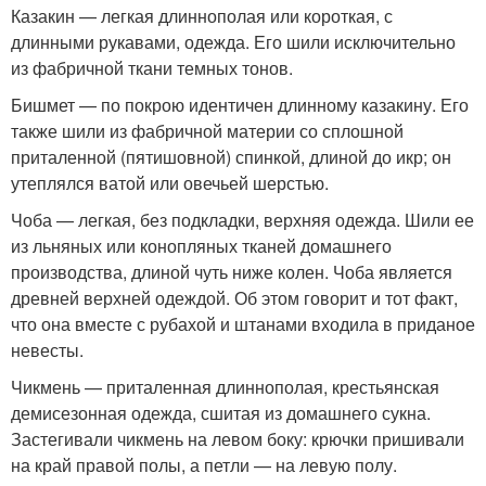
Казакин — легкая длиннополая или короткая, с
длинными рукавами, одежда. Его шили исключительно
из фабричной ткани темных тонов.
Бишмет — по покрою идентичен длинному казакину. Его
также шили из фабричной материи со сплошной
приталенной (пятишовной) спинкой, длиной до икр; он
утеплялся ватой или овечьей шерстью.
Чоба — легкая, без подкладки, верхняя одежда. Шили ее
из льняных или конопляных тканей домашнего
производства, длиной чуть ниже колен. Чоба является
древней верхней одеждой. Об этом говорит и тот факт,
что она вместе с рубахой и штанами входила в приданое
невесты.
Чикмень — приталенная длиннополая, крестьянская
демисезонная одежда, сшитая из домашнего сукна.
Застегивали чикмень на левом боку: крючки пришивали
на край правой полы, а петли — на левую полу.