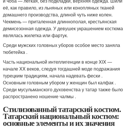
и чоба — легкая, без подкладки, верхняя одежда. Шили
её, как правило, из льняных или конопляных тканей
домашнего производства, длиной чуть ниже колен.
Чекмень — приталенная длиннополая, крестьянская
демисезонная одежда. У девушек украшением костюма
являлась жилетка или фартук.
Среди мужских головных уборов особое место заняла
тюбетейка .
Часть национальной интеллигенции в конце XIX —
начале XX веков, следуя тогдашней моде подражания
турецким традициям, начала надевать фески .
Основным головным убором у женщин был калфак .
Среди мусульманского духовенства у татар также было
распространено ношение чалмы .
Стилизованный татарский костюм.
Татарский национальный костюм:
основные элементы и их значения