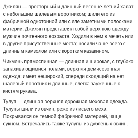
Джилян — просторный и длинный весенне-летний халат
с небольшим шалевым воротником; шили его из
фабричной однотонной или с еле заметными полосками
материи. Джилян представлял собой верхнюю одежду
мужчин почтенного возраста. Ходили в нем в мечеть или
в другие присутственные места; носили чаще всего с
длинным камзолом или с коротким казакином.
Чикмень прямоспинная — длинная и широкая, с глубоко
запахивающимися полами, верхняя демисезонная
одежда; имеет неширокий, спереди сходящий на нет
шалевый воротник и длинные, слегка зауженные к
кистям рукава.
Тулуп — длинная верхняя дорожная меховая одежда.
Тулупы шили из овчин, реже из лисьего меха.
Покрывался он темной фабричной материей, чаще
сукном. Встречались также тулупы из дубленых овчин.