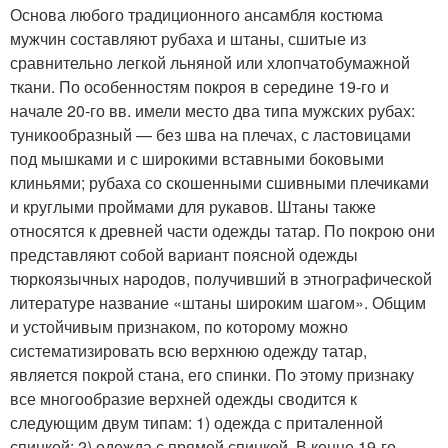
Основа любого традиционного ансамбля костюма
мужчин составляют рубаха и штаны, сшитые из
сравнительно легкой льняной или хлопчатобумажной
ткани. По особенностям покроя в середине 19-го и
начале 20-го вв. имели место два типа мужских рубах:
туникообразный — без шва на плечах, с ластовицами
под мышками и с широкими вставными боковыми
клиньями; рубаха со скошенными сшивными плечиками
и круглыми проймами для рукавов. Штаны также
относятся к древней части одежды татар. По покрою они
представляют собой вариант поясной одежды
тюркоязычных народов, получивший в этнографической
литературе название «штаны широким шагом». Общим
и устойчивым признаком, по которому можно
систематизировать всю верхнюю одежду татар,
является покрой стана, его спинки. По этому признаку
все многообразие верхней одежды сводится к
следующим двум типам: 1) одежда с приталенной
спинкой; 2) одежда с прямой спинкой. В конце 19-го —