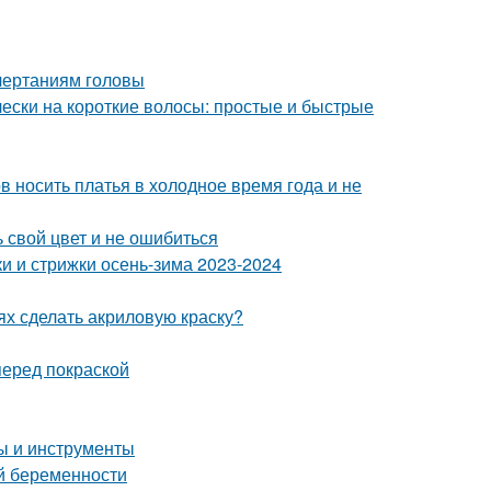
очертаниям головы
чески на короткие волосы: простые и быстрые
в носить платья в холодное время года и не
 свой цвет и не ошибиться
и и стрижки осень-зима 2023-2024
ях сделать акриловую краску?
перед покраской
ы и инструменты
й беременности