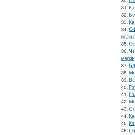
30.
Се
31.
Ка
32.
Бе
33.
Ка
34.
Оч
идеи 
35.
Ос
36.
Чт
мерзн
37.
Бл
38.
Мо
39.
Вс
40.
Го
41.
Га
42.
Мо
43.
Ст
44.
Ка
45.
Ка
46.
Оп