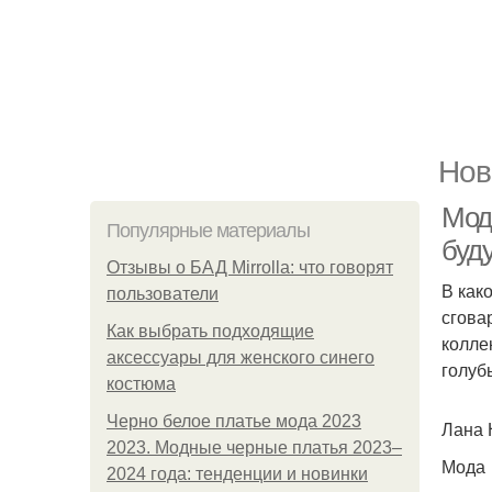
Нов
Мод
Популярные материалы
буд
Отзывы о БАД Mirrolla: что говорят
В как
пользователи
сгова
Как выбрать подходящие
колле
аксессуары для женского синего
голуб
костюма
Черно белое платье мода 2023
Лана 
2023. Модные черные платья 2023–
Мода
2024 года: тенденции и новинки