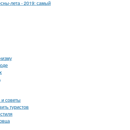
анизму
роде
х
ь
 и советы
вить туристов
 стиля
повца