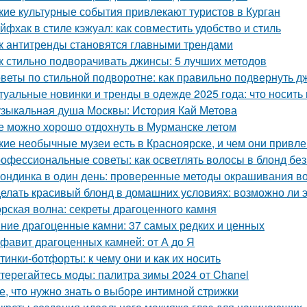
кие культурные события привлекают туристов в Курган
йфхак в стиле кэжуал: как совместить удобство и стиль
к антитренды становятся главными трендами
к стильно подворачивать джинсы: 5 лучших методов
веты по стильной подворотне: как правильно подвернуть 
туальные новинки и тренды в одежде 2025 года: что носит
зыкальная душа Москвы: История Кай Метова
е можно хорошо отдохнуть в Мурманске летом
кие необычные музеи есть в Красноярске, и чем они привл
офессиональные советы: как осветлять волосы в блонд без
ондинка в один день: проверенные методы окрашивания во
елать красивый блонд в домашних условиях: возможно ли 
рская волна: секреты драгоценного камня
ние драгоценные камни: 37 самых редких и ценных
фавит драгоценных камней: от А до Я
тинки-ботфорты: к чему они и как их носить
терегайтесь моды: палитра зимы 2024 от Chanel
е, что нужно знать о выборе интимной стрижки