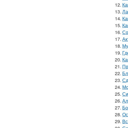
12.
Ка
13.
Ла
14.
Ка
15.
Ка
16.
Со
17.
Ак
18.
Му
19.
Гд
20.
Ка
21.
Пр
22.
Бл
23.
Сд
24.
Мо
25.
Си
26.
Ал
27.
Бо
28.
Ос
29.
Вс