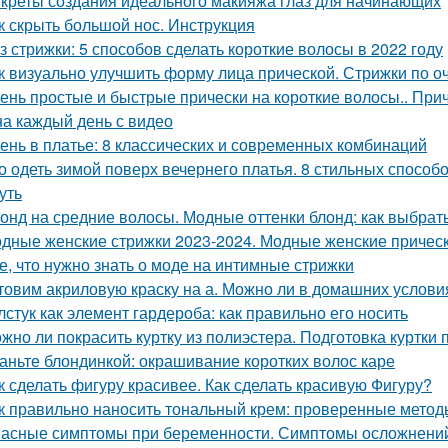
креты создания идеального макияжа глаз для начинающих
к скрыть большой нос. Инструкция
з стрижки: 5 способов сделать короткие волосы в 2022 году
к визуально улучшить форму лица прической. Стрижки по 
ень простые и быстрые прически на короткие волосы.. При
на каждый день с видео
ень в платье: 8 классических и современных комбинаций
о одеть зимой поверх вечернего платья. 8 стильных способо
уть
онд на средние волосы. Модные оттенки блонд: как выбрать
дные женские стрижки 2023-2024. Модные женские прическ
е, что нужно знать о моде на интимные стрижки
товим акриловую краску на а. Можно ли в домашних услови
лстук как элемент гардероба: как правильно его носить
жно ли покрасить куртку из полиэстера. Подготовка куртки 
аньте блондинкой: окрашивание коротких волос каре
к сделать фигуру красивее. Как сделать красивую Фигуру?
к правильно наносить тональный крем: проверенные метод
асные симптомы при беременности. Симптомы осложнени