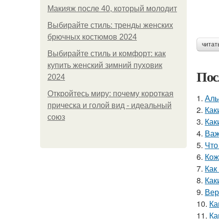
Макияж после 40, который молодит
Выбирайте стиль: тренды женских
брючных костюмов 2024
читат
Выбирайте стиль и комфорт: как
купить женский зимний пуховик
Пос
2024
Откройтесь миру: почему короткая
1.
Аль
прическа и голой вид - идеальный
2.
Как
союз
3.
Как
4.
Важ
5.
Что
6.
Кож
7.
Как
8.
Как
9.
Вер
10.
Ка
11.
Ка