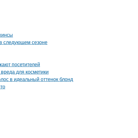
джинсы
ь в следующем сезоне
екают посетителей
 вреда для косметики
лос в идеальный оттенок блонд
это