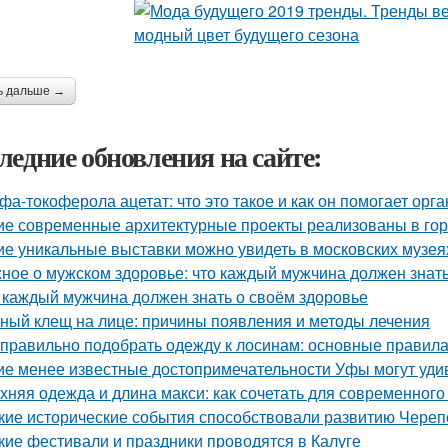
ь дальше →
ледние обновления на сайте:
фа-токоферола ацетат: что это такое и как он помогает орг
ие современные архитектурные проекты реализованы в го
ие уникальные выставки можно увидеть в московских музея
ное о мужском здоровье: что каждый мужчина должен знат
 каждый мужчина должен знать о своём здоровье
ный клещ на лице: причины появления и методы лечения
 правильно подобрать одежду к лосинам: основные правила
ие менее известные достопримечательности Уфы могут уди
хняя одежда и длина макси: как сочетать для современного
кие исторические события способствовали развитию Чере
кие фестивали и праздники проводятся в Калуге