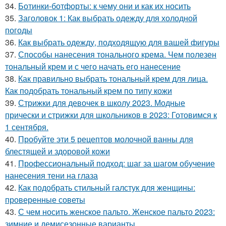
34.
Ботинки-ботфорты: к чему они и как их носить
35.
Заголовок 1: Как выбрать одежду для холодной
погоды
36.
Как выбрать одежду, подходящую для вашей фигуры
37.
Способы нанесения тонального крема. Чем полезен
тональный крем и с чего начать его нанесение
38.
Как правильно выбрать тональный крем для лица.
Как подобрать тональный крем по типу кожи
39.
Стрижки для девочек в школу 2023. Модные
прически и стрижки для школьников в 2023: Готовимся к
1 сентября.
40.
Пробуйте эти 5 рецептов молочной ванны для
блестящей и здоровой кожи
41.
Профессиональный подход: шаг за шагом обучение
нанесения тени на глаза
42.
Как подобрать стильный галстук для женщины:
проверенные советы
43.
С чем носить женское пальто. Женское пальто 2023:
зимние и демисезонные варианты