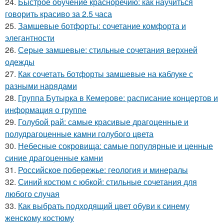
24.
Быстрое обучение красноречию: как научиться
говорить красиво за 2.5 часа
25.
Замшевые ботфорты: сочетание комфорта и
элегантности
26.
Серые замшевые: стильные сочетания верхней
одежды
27.
Как сочетать ботфорты замшевые на каблуке с
разными нарядами
28.
Группа Бутырка в Кемерове: расписание концертов и
информация о группе
29.
Голубой рай: самые красивые драгоценные и
полудрагоценные камни голубого цвета
30.
Небесные сокровища: самые популярные и ценные
синие драгоценные камни
31.
Российское побережье: геология и минералы
32.
Синий костюм с юбкой: стильные сочетания для
любого случая
33.
Как выбрать подходящий цвет обуви к синему
женскому костюму