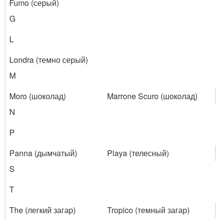
Fumo (серый)
G
L
Londra (темно серый)
M
Moro (шоколад)
Marrone Scuro (шоколад)
N
P
Panna (дымчатый)
Playa (телесный)
S
T
The (легкий загар)
Tropico (темный загар)