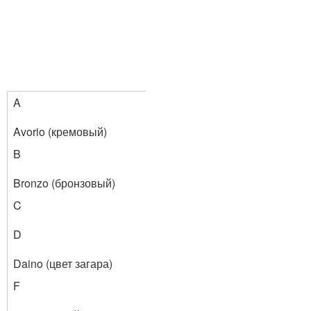
A
Avorio (кремовый)
B
Bronzo (бронзовый)
C
D
Daino (цвет загара)
F