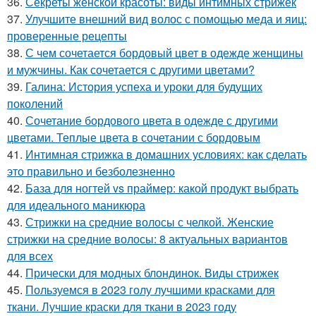
36.
Секреты женской красоты: виды интимных стрижек
37.
Улучшите внешний вид волос с помощью меда и яиц:
проверенные рецепты
38.
С чем сочетается бордовый цвет в одежде женщины
и мужчины. Как сочетается с другими цветами?
39.
Галина: История успеха и уроки для будущих
поколений
40.
Сочетание бордового цвета в одежде с другими
цветами. Теплые цвета в сочетании с бордовым
41.
Интимная стрижка в домашних условиях: как сделать
это правильно и безболезненно
42.
База для ногтей vs праймер: какой продукт выбрать
для идеального маникюра
43.
Стрижки на средние волосы с челкой. Женские
стрижки на средние волосы: 8 актуальных вариантов
для всех
44.
Прически для модных блондинок. Виды стрижек
45.
Пользуемся в 2023 голу лучшими красками для
ткани. Лучшие краски для ткани в 2023 году