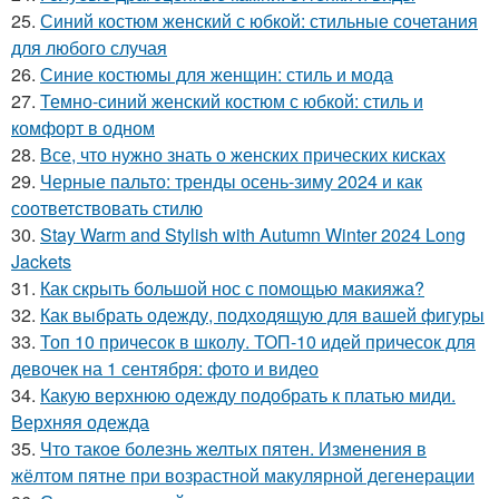
25.
Синий костюм женский с юбкой: стильные сочетания
для любого случая
26.
Синие костюмы для женщин: стиль и мода
27.
Темно-синий женский костюм с юбкой: стиль и
комфорт в одном
28.
Все, что нужно знать о женских прических кисках
29.
Черные пальто: тренды осень-зиму 2024 и как
соответствовать стилю
30.
Stay Warm and Stylish with Autumn Winter 2024 Long
Jackets
31.
Как скрыть большой нос с помощью макияжа?
32.
Как выбрать одежду, подходящую для вашей фигуры
33.
Топ 10 причесок в школу. ТОП-10 идей причесок для
девочек на 1 сентября: фото и видео
34.
Какую верхнюю одежду подобрать к платью миди.
Верхняя одежда
35.
Что такое болезнь желтых пятен. Изменения в
жёлтом пятне при возрастной макулярной дегенерации