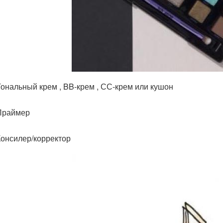
Тональный крем , BB-крем , СС-крем или кушон
Праймер
Консилер/корректор