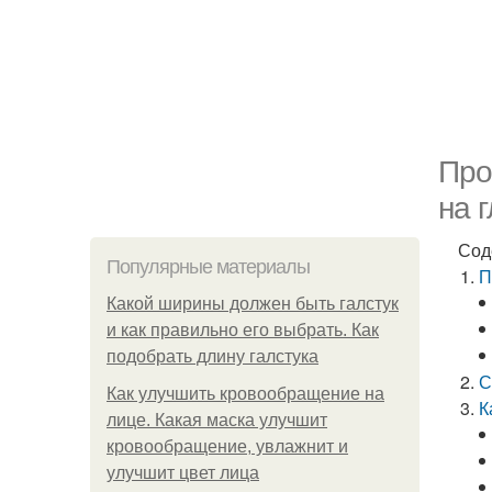
Про
на 
Сод
Популярные материалы
П
Какой ширины должен быть галстук
и как правильно его выбрать. Как
подобрать длину галстука
С
Как улучшить кровообращение на
К
лице. Какая маска улучшит
кровообращение, увлажнит и
улучшит цвет лица