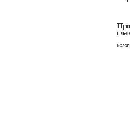
Про
гла
Базов