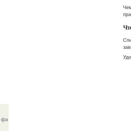
Чем
пра
Чт
Спи
зав
Удо
⇦