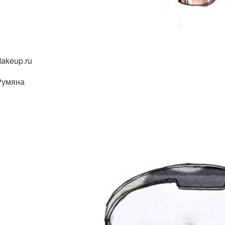
akeup.ru
Румяна