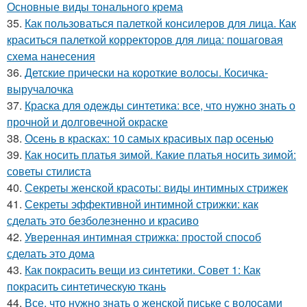
Основные виды тонального крема
35.
Как пользоваться палеткой консилеров для лица. Как
краситься палеткой корректоров для лица: пошаговая
схема нанесения
36.
Детские прически на короткие волосы. Косичка-
выручалочка
37.
Краска для одежды синтетика: все, что нужно знать о
прочной и долговечной окраске
38.
Осень в красках: 10 самых красивых пар осенью
39.
Как носить платья зимой. Какие платья носить зимой:
советы стилиста
40.
Секреты женской красоты: виды интимных стрижек
41.
Секреты эффективной интимной стрижки: как
сделать это безболезненно и красиво
42.
Уверенная интимная стрижка: простой способ
сделать это дома
43.
Как покрасить вещи из синтетики. Совет 1: Как
покрасить синтетическую ткань
44.
Все, что нужно знать о женской письке с волосами