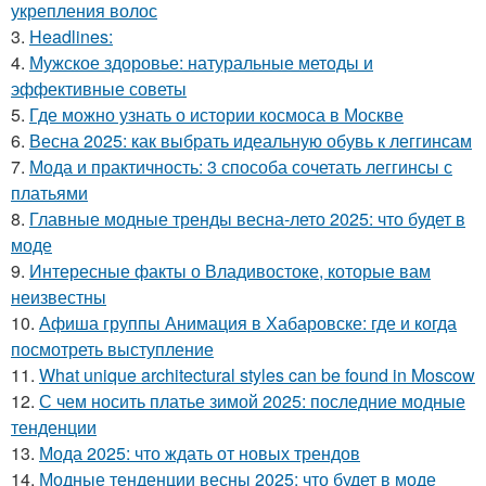
укрепления волос
3.
Headlines:
4.
Мужское здоровье: натуральные методы и
эффективные советы
5.
Где можно узнать о истории космоса в Москве
6.
Весна 2025: как выбрать идеальную обувь к леггинсам
7.
Мода и практичность: 3 способа сочетать леггинсы с
платьями
8.
Главные модные тренды весна-лето 2025: что будет в
моде
9.
Интересные факты о Владивостоке, которые вам
неизвестны
10.
Афиша группы Анимация в Хабаровске: где и когда
посмотреть выступление
11.
What unique architectural styles can be found in Moscow
12.
С чем носить платье зимой 2025: последние модные
тенденции
13.
Мода 2025: что ждать от новых трендов
14.
Модные тенденции весны 2025: что будет в моде