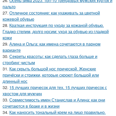
26.
Осень-зима 2023: топ-10 трендовых мужских курток и
пальто
27.
Отличное состояние: как ухаживать за цветной
кожевой обувью
28.
Краткая инструкция по уходу за кожаной обувью.
Гладко стелим, долго носим: уход за обувью из гладкой
кожи
29.
Алина и Ольга: как имена сочетаются в парном
варианте
30.
Секреты красоты: как сделать глаза больше и
стробинг чистым
31.
Как скрыть большой нос прической. Женские
причёски и стрижки, которые скроют большой или
длинный нос
32.
15 лучших причесок для тех. 15 лучших причесок с
хвостом для мужчин
33.
Совместимость имен Станислав и Алина: как они
сочетаются в браке и в жизни
34.
Как наносить тональный крем на лицо правильно.