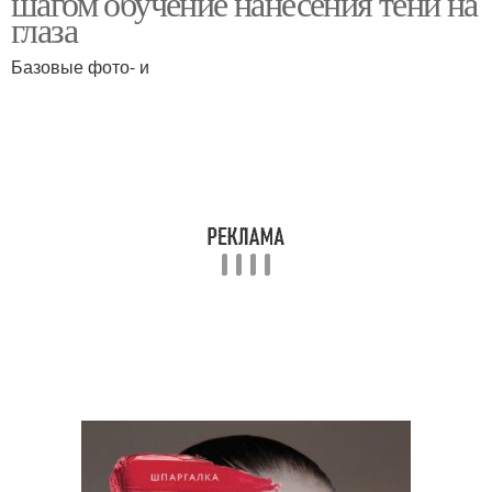
шагом обучение нанесения тени на
глаза
Базовые фото- и
Пошагово для карих
Черные глаза
глаз
Глаз со стрелками
Стрелки для глаз
Подводка для глаз
Подводки для глаз
Макияж для голубых
Макияж для серых глаз
глаз