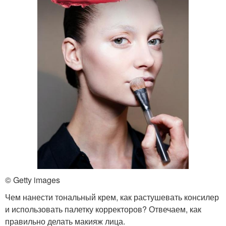
Макияж для зеленых
Макияж для карих глаз
глаз
Волос для карих глаз
Глаза со светлой кожей
Волос для темно-карих
Глаза со средним и
глаз
© Getty images
Чем нанести тональный крем, как растушевать консилер
Темно-карие глаза
Глаза в зависимости
и использовать палетку корректоров? Отвечаем, как
правильно делать макияж лица.