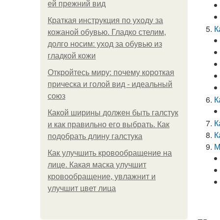
ей прежний вид
Краткая инструкция по уходу за
К
кожаной обувью. Гладко стелим,
долго носим: уход за обувью из
гладкой кожи
Откройтесь миру: почему короткая
прическа и голой вид - идеальный
союз
К
Какой ширины должен быть галстук
К
и как правильно его выбрать. Как
К
подобрать длину галстука
М
Как улучшить кровообращение на
лице. Какая маска улучшит
кровообращение, увлажнит и
улучшит цвет лица