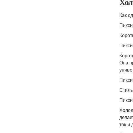
Хол
Как с
Пикси
Корот
Пикси
Корот
Она п
униве
Пикси
Стиль
Пикси
Холод
делае
так и