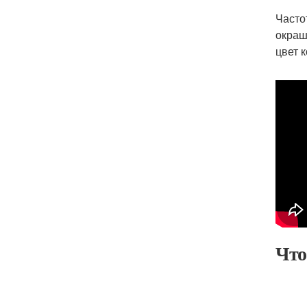
Часто
окраш
цвет 
Что