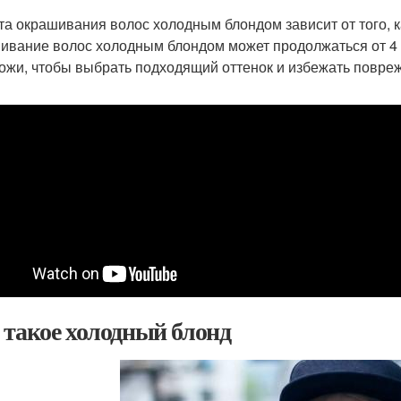
та окрашивания волос холодным блондом зависит от того, 
ивание волос холодным блондом может продолжаться от 4 д
кожи, чтобы выбрать подходящий оттенок и избежать повре
 такое холодный блонд