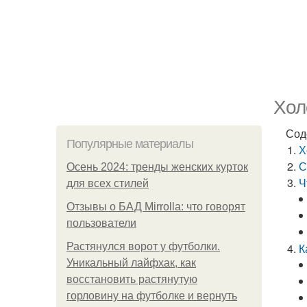
Хол
Сод
Популярные материалы
Х
С
Осень 2024: тренды женских курток
Ч
для всех стилей
Отзывы о БАД Mirrolla: что говорят
пользователи
Растянулся ворот у футболки.
К
Уникальный лайфхак, как
восстановить растянутую
горловину на футболке и вернуть