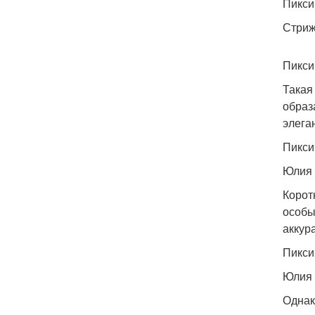
Пикси
Стриж
Пикси
Такая
образ
элега
Пикси
Юлия 
Корот
особы
аккур
Пикси
Юлия 
Однак