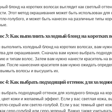
ный блонд на коротких волосах выглядит как светлый оттен
сти. Этот метод окрашивания может быть использован для с
етло-голубого, и может быть нанесен на различные типы ко
вые.
ос 3: Как выполнить холодный блонд на коротких 
 выполнить холодный блонд на коротких волосах, вам нужн
тва для окрашивания. Сначала вам нужно выбрать подходя
ию и типам волос. Затем вам нужно нанести краситель на в
цам. После нанесения красителя вам нужно ожидать определ
 вымыть волосы и высушить их.
ос 4: Как выбрать подходящий оттенок для холодно
 выбрать подходящий оттенок для холодного блонда на коро
, цвет кожи и желаемый эффект. Если у вас светлая кожа, в
ветло-серый или светло-голубой. Если у вас темный цвет ко
 как серо-голубой или серо-зеленый. Важно также учитывать 