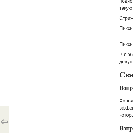
подче
такую
Стриж
Пикси
Пикси
В люб
девуш
Свя
Вопр
Холод
эффек
котор
⇦
Вопр