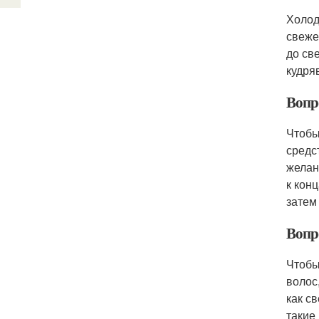
Холод
свеже
до св
кудря
Вопр
Чтобы
средс
желан
к кон
затем
Вопр
Чтобы
волос
как с
такие