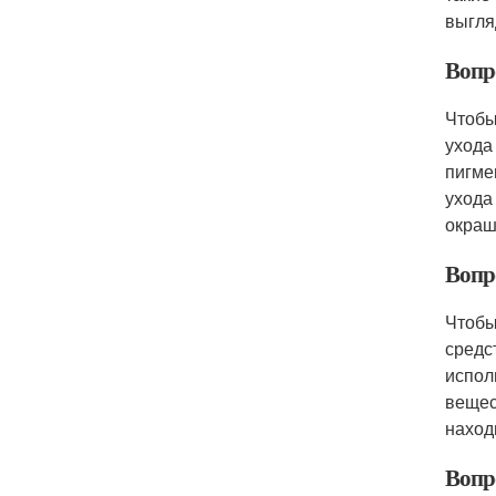
выгля
Вопр
Чтобы
ухода
пигме
ухода
окраш
Вопр
Чтобы
средс
испол
вещес
наход
Вопр