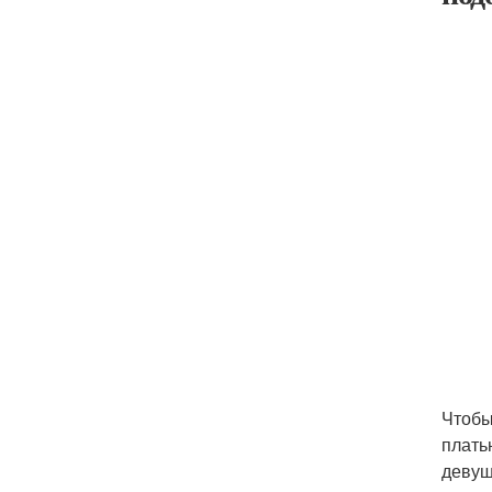
Чтобы
плать
девуш