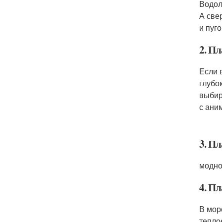
Водол
А све
и пуг
2. П
Если 
глубо
выбир
с ани
3. Пл
модно
4. П
В мор
тепло