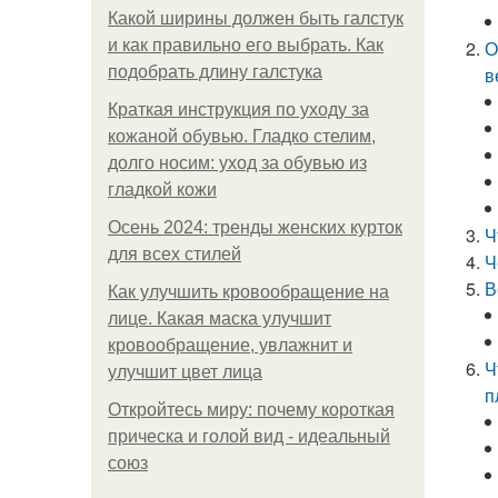
Какой ширины должен быть галстук
и как правильно его выбрать. Как
О
подобрать длину галстука
в
Краткая инструкция по уходу за
кожаной обувью. Гладко стелим,
долго носим: уход за обувью из
гладкой кожи
Осень 2024: тренды женских курток
Ч
для всех стилей
Ч
В
Как улучшить кровообращение на
лице. Какая маска улучшит
кровообращение, увлажнит и
Ч
улучшит цвет лица
п
Откройтесь миру: почему короткая
прическа и голой вид - идеальный
союз