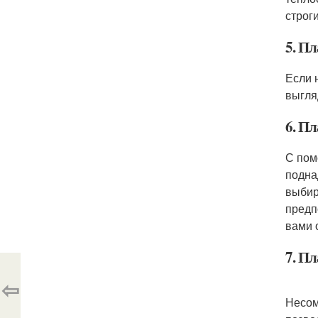
строг
5. Пл
Если 
выгля
6. Пл
С пом
подна
выбир
предп
вами 
7. П
⇦
Несом