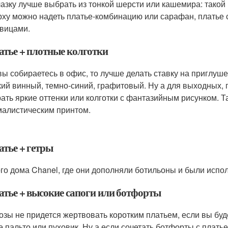
азку лучше выбрать из тонкой шерсти или кашемира: такой 
рху можно надеть платье-комбинацию или сарафан, платье 
овицами.
латье + плотные колготки
вы собираетесь в офис, то лучше делать ставку на приглуш
кий винный, темно-синий, графитовый. Ну а для выходных, 
ать яркие оттенки или колготки с фантазийным рисунком. Та
малистическим принтом.
атье + гетры
го дома Chanel, где они дополняли ботильоны и были испо
латье + высокие сапоги или ботфорты
озы не придется жертвовать коротким платьем, если вы буде
е пальто или пуховик. Ну а если сочетать ботфорты с плать