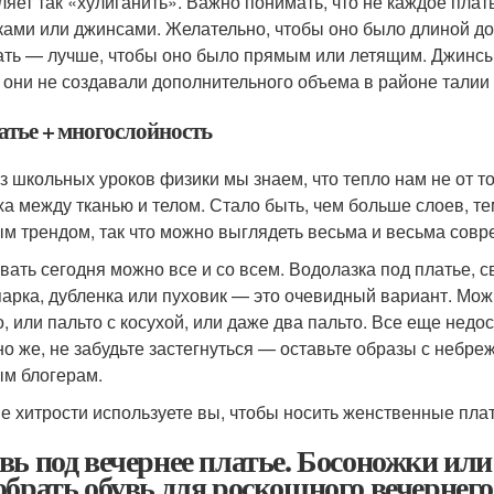
ляет так «хулиганить». Важно понимать, что не каждое плать
ками или джинсами. Желательно, чтобы оно было длиной до
ать — лучше, чтобы оно было прямым или летящим. Джинсы
 они не создавали дополнительного объема в районе талии 
атье + многослойность
з школьных уроков физики мы знаем, что тепло нам не от т
ха между тканью и телом. Стало быть, чем больше слоев, т
м трендом, так что можно выглядеть весьма и весьма совре
вать сегодня можно все и со всем. Водолазка под платье, св
парка, дубленка или пуховик — это очевидный вариант. Мож
о, или пальто с косухой, или даже два пальто. Все еще нед
но же, не забудьте застегнуться — оставьте образы с небр
м блогерам.
ие хитрости используете вы, чтобы носить женственные пла
вь под вечернее платье. Босоножки ил
обрать обувь для роскошного вечернего