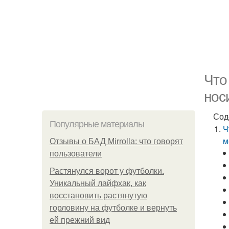
Что
нос
Сод
Популярные материалы
Ч
м
Отзывы о БАД Mirrolla: что говорят
пользователи
Растянулся ворот у футболки.
Уникальный лайфхак, как
восстановить растянутую
горловину на футболке и вернуть
ей прежний вид