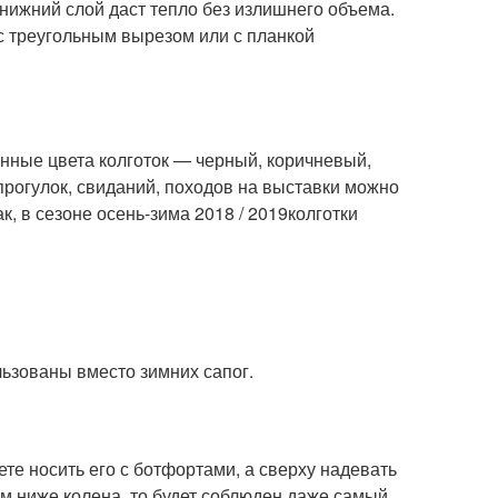
нижний слой даст тепло без излишнего объема.
с треугольным вырезом или с планкой
енные цвета колготок — черный, коричневый,
прогулок, свиданий, походов на выставки можно
к, в сезоне осень-зима 2018 / 2019колготки
льзованы вместо зимних сапог.
те носить его с ботфортами, а сверху надевать
ем ниже колена, то будет соблюден даже самый