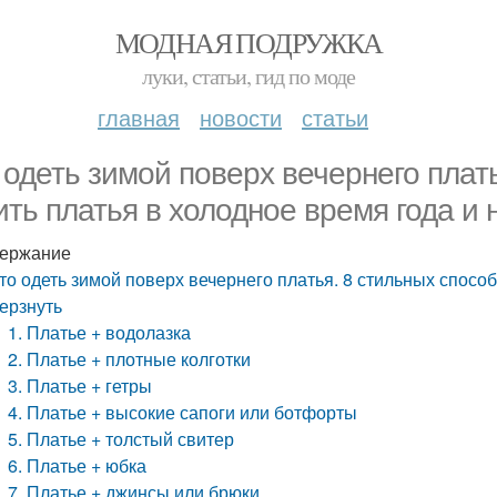
МОДНАЯ ПОДРУЖКА
луки, статьи, гид по моде
главная
новости
статьи
 одеть зимой поверх вечернего плат
ить платья в холодное время года и 
ержание
то одеть зимой поверх вечернего платья. 8 стильных способ
ерзнуть
1. Платье + водолазка
2. Платье + плотные колготки
3. Платье + гетры
4. Платье + высокие сапоги или ботфорты
5. Платье + толстый свитер
6. Платье + юбка
7. Платье + джинсы или брюки