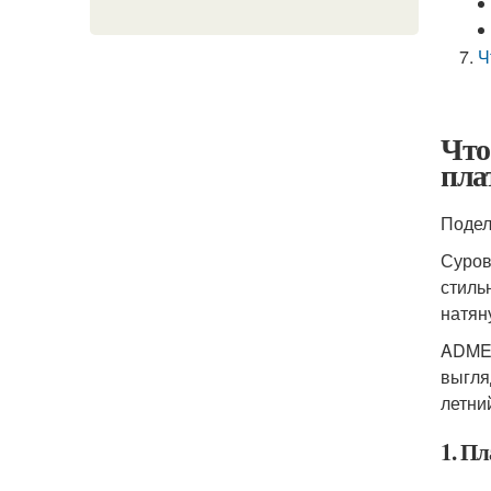
Ч
Что
пла
Подел
Суров
стиль
натян
ADME 
выгля
летни
1. Пл