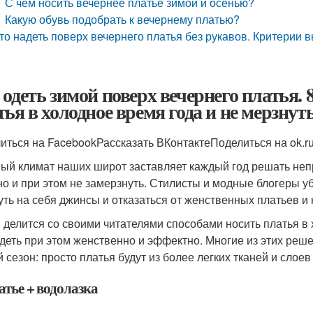
С чем носить вечернее платье зимой и осенью?
Какую обувь подобрать к вечернему платью?
то надеть поверх вечернего платья без рукавов. Критерии 
 одеть зимой поверх вечернего платья. 
тья в холодное время года и не мерзнут
иться на FacebookРассказать ВКонтактеПоделиться на ok.r
ый климат наших широт заставляет каждый год решать непро
но и при этом не замерзнуть. Стилисты и модные блогеры у
уть на себя джинсы и отказаться от женственных платьев и 
делится со своими читателями способами носить платья в х
деть при этом женственно и эффектно. Многие из этих реше
й сезон: просто платья будут из более легких тканей и слое
атье + водолазка