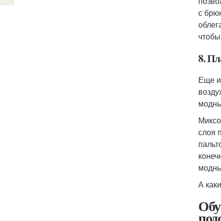
позво
с брю
облег
чтобы
8. Пл
Еще и
возду
модны
Миксо
слоя 
пальт
конеч
модны
А как
Обу
под