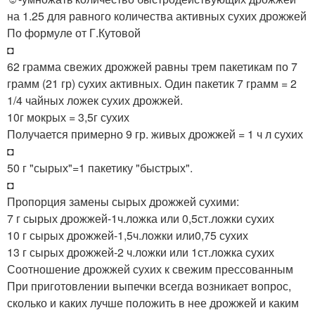
на 1.25 для равного количества активных сухих дрожжей
По формуле от Г.Кутовой
◘
62 грамма свежих дрожжей равны трем пакетикам по 7
грамм (21 гр) сухих активных. Один пакетик 7 грамм = 2
1/4 чайных ложек сухих дрожжей.
10г мокрых = 3,5г сухих
Получается примерно 9 гр. живых дрожжей = 1 ч л сухих
◘
50 г "сырых"=1 пакетику "быстрых".
◘
Пропорция замены сырых дрожжей сухими:
7 г сырых дрожжей-1ч.ложка или 0,5ст.ложки сухих
10 г сырых дрожжей-1,5ч.ложки или0,75 сухих
13 г сырых дрожжей-2 ч.ложки или 1ст.ложка сухих
Соотношение дрожжей сухих к свежим прессованным
При приготовлении выпечки всегда возникает вопрос,
сколько и каких лучше положить в нее дрожжей и каким