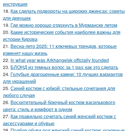
инструкция
18.
Как сделать подвороты на широких джинсах: советы
для девушек
19.
Где можно хорошо отдохнуть в Мурманске летом
20.
Какие исторические события наиболее важны для
истории Кирова
21.
Весна-лето 2025: 11 ключевых трендов, которые
изменят нашу жизнь
22.
In what year was Arkhangelsk officially founded
23.
БЛОНД из темных волос за 1 раз: как это сделать
24.
Голубые драгоценные камни: 10 лучших вариантов
для украшений
25.
Синий костюм с юбкой: стильные сочетания для
любого случая
26.
Восхитительный брючный костюм василькового
цвета: стиль и комфорт в одном
27.
Как правильно сочетать синий женский костюм с
аксессуарами и обувью
28.
Подбор обуви под женский синий костюм: основные