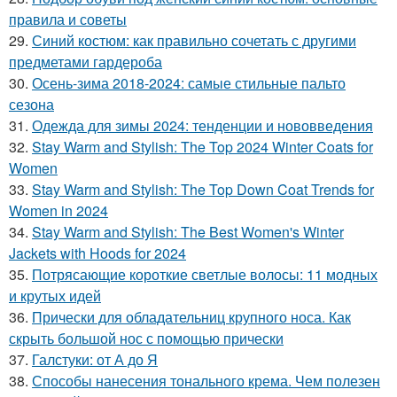
правила и советы
29.
Синий костюм: как правильно сочетать с другими
предметами гардероба
30.
Осень-зима 2018-2024: самые стильные пальто
сезона
31.
Одежда для зимы 2024: тенденции и нововведения
32.
Stay Warm and Stylish: The Top 2024 Winter Coats for
Women
33.
Stay Warm and Stylish: The Top Down Coat Trends for
Women in 2024
34.
Stay Warm and Stylish: The Best Women's Winter
Jackets with Hoods for 2024
35.
Потрясающие короткие светлые волосы: 11 модных
и крутых идей
36.
Прически для обладательниц крупного носа. Как
скрыть большой нос с помощью прически
37.
Галстуки: от А до Я
38.
Способы нанесения тонального крема. Чем полезен