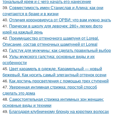
тональный крем и с чего начать его нанесение
39.
Совместимость имен Станислав и Алина: как они
сочетаются в браке и в жизни
40.
Отличия короновируса от ОРВИ: что вам нужно знать
41.
Прически в школу для девочек: 280+ легких фото
идей на каждый день
42.
Преимущество оттеночного шампуня от Loreal.
Описание, состав оттеночных шампуней от Loreal
43.
Галстук для мужчины: как сделать правильный выбор
44.
Узлы мужского галстука: основные виды и их
особенности
45.
Цвет карамель в одежде. Карамельный — новый
бежевый. Как носить самый элегантный оттенок осени
46.
Как достичь просветления с помощью трех ступеней
47.
Уверенная интимная стрижка: простой способ
сделать это дома
48.
Самостоятельная стрижка интимных зон женщин:
основные виды и техники
49.
Благодаря клубничному блонду на коротких волосах