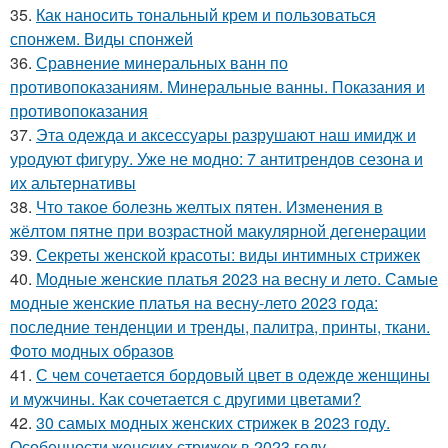
35.
Как наносить тональный крем и пользоваться
спонжем. Виды спонжей
36.
Сравнение минеральных ванн по
противопоказаниям. Минеральные ванны. Показания и
противопоказания
37.
Эта одежда и аксессуары разрушают наш имидж и
уродуют фигуру. Уже не модно: 7 антитрендов сезона и
их альтернативы
38.
Что такое болезнь желтых пятен. Изменения в
жёлтом пятне при возрастной макулярной дегенерации
39.
Секреты женской красоты: виды интимных стрижек
40.
Модные женские платья 2023 на весну и лето. Самые
модные женские платья на весну-лето 2023 года:
последние тенденции и тренды, палитра, принты, ткани.
Фото модных образов
41.
С чем сочетается бордовый цвет в одежде женщины
и мужчины. Как сочетается с другими цветами?
42.
30 самых модных женских стрижек в 2023 году.
Особенности женских стрижек в 2023 году