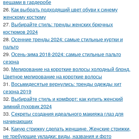
вещами в гардеробе
26.
Как выбрать подходящий цвет обуви к синему
женскому костюму
27.
Выбирайте стиль: тренды женских брючных
костюмов 2024
28.
Осенние тренды 2024: самые стильные куртки и
пальто
29.
Осень-зима 2018-2024: самые стильные пальто
сезона
30.
Мелирование на короткие волосы холодный блонд.
Цветное мелирование на короткие волосы
31.
Восьмидесятые вернулись: тренды одежды хит
сезона 2019
32.
Выбирайте стиль и комфорт: как купить женский
зимний пуховик 2024
33.
Секреты создания идеального макияжа глаз для
начинающих
34.
Какую стрижку сделать женщине. Женские стрижки,
не требующие укладки: виды, названия и фото