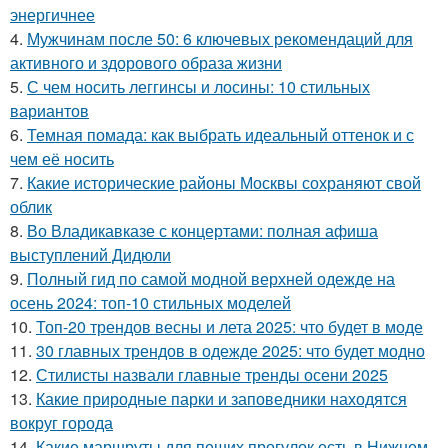
энергичнее
4.
Мужчинам после 50: 6 ключевых рекомендаций для
активного и здорового образа жизни
5.
С чем носить леггинсы и лосины: 10 стильных
вариантов
6.
Темная помада: как выбрать идеальный оттенок и с
чем её носить
7.
Какие исторические районы Москвы сохраняют свой
облик
8.
Во Владикавказе с концертами: полная афиша
выступлений Дидюли
9.
Полный гид по самой модной верхней одежде на
осень 2024: топ-10 стильных моделей
10.
Топ-20 трендов весны и лета 2025: что будет в моде
11.
30 главных трендов в одежде 2025: что будет модно
12.
Стилисты назвали главные тренды осени 2025
13.
Какие природные парки и заповедники находятся
вокруг города
14.
Какие маршруты для пеших прогулок есть в Нижнем