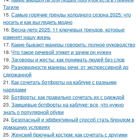
Тагиле
15.
Самые горячие тренды холодного сезона 2025: что
носить и как выглядеть модно
16.
Весна-лето 2025: 11 ключевых трендов, которые
изменят нашу жизнь
17.
Какие бывают манеры говорить: полное руководство
18.
Что такое речевой этикет и зачем он нужен
19.
Заговоры и жесты: как понимать людей без слов
20.
Разновидности манеры речи: от экспрессивной до
сдержанной
21.
Как сочетать ботфорты на каблуке с разными
нарядами
22.
Ботфорты: как правильно сочетать их с одеждой
23.
Замшевые ботфорты на каблуке: все, что нужно
знать о популярной обуви
24.
Безопасный и эффективный способ стать блондом в
домашних условиях
25.
Женский брючный костюм: как сочетать с другими