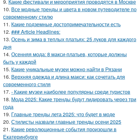
9.
Какие фестивали и мероприятия проводятся в Москве
10.
Все модные тренды и цвета в новом путеводителе по
современному стилю
11.
Какие подземные достопримечательности есть
12.
### Article Headlines:
13.
Осень и зима в теплых платьях: 25 луков для каждого
дня
14.
Осенняя мода: 8 макси-платьев, которые должны
быть у каждой
15.
Какие уникальные музеи можно найти в Рязани
16.
Верхняя одежда и длина макси: как сочетать для
современного стиля
17.
- Какие музеи наиболее популярны среди туристов
18.
Мода 2025: Какие тренды будут лидировать через три
года
19.
Главные тренды лета 2025: что будет в моде
20.
Стилисты назвали главные тренды осени 2025
21.
Какие революционные события произошли в
Екатеринбурге