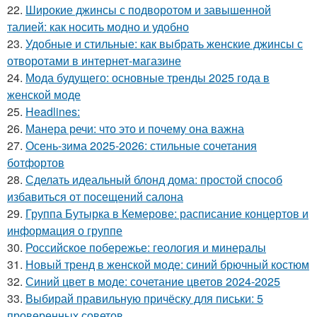
22.
Широкие джинсы с подворотом и завышенной
талией: как носить модно и удобно
23.
Удобные и стильные: как выбрать женские джинсы с
отворотами в интернет-магазине
24.
Мода будущего: основные тренды 2025 года в
женской моде
25.
Headlines:
26.
Манера речи: что это и почему она важна
27.
Осень-зима 2025-2026: стильные сочетания
ботфортов
28.
Сделать идеальный блонд дома: простой способ
избавиться от посещений салона
29.
Группа Бутырка в Кемерове: расписание концертов и
информация о группе
30.
Российское побережье: геология и минералы
31.
Новый тренд в женской моде: синий брючный костюм
32.
Синий цвет в моде: сочетание цветов 2024-2025
33.
Выбирай правильную причёску для письки: 5
проверенных советов