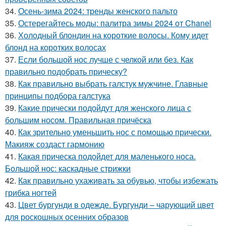
34.
Осень-зима 2024: тренды женского пальто
35.
Остерегайтесь моды: палитра зимы 2024 от Chanel
36.
Холодный блондин на короткие волосы. Кому идет
блонд на коротких волосах
37.
Если большой нос лучше с челкой или без. Как
правильно подобрать прическу?
38.
Как правильно выбрать галстук мужчине. Главные
принципы подбора галстука
39.
Какие прически подойдут для женского лица с
большим носом. Правильная причёска
40.
Как зрительно уменьшить нос с помощью прически.
Макияж создаст гармонию
41.
Какая прическа подойдет для маленького носа.
Большой нос: каскадные стрижки
42.
Как правильно ухаживать за обувью, чтобы избежать
грибка ногтей
43.
Цвет бургунди в одежде. Бургунди – чарующий цвет
для роскошных осенних образов