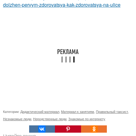
dolzhen-pervym-zdorovatsya-kak-zdorovatsya-na-ulice
Категории:
Дидактический материал
,
Материал к занятиям
,
Правильный таксист
,
Незнакомые люди
,
Неродственные люди
,
Знакомые по интернету