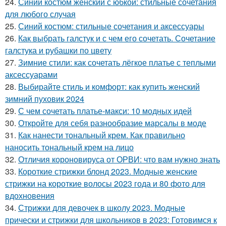
24.
Синий костюм женский с юбкой: стильные сочетания
для любого случая
25.
Синий костюм: стильные сочетания и аксессуары
26.
Как выбрать галстук и с чем его сочетать. Сочетание
галстука и рубашки по цвету
27.
Зимние стили: как сочетать лёгкое платье с теплыми
аксессуарами
28.
Выбирайте стиль и комфорт: как купить женский
зимний пуховик 2024
29.
С чем сочетать платье-макси: 10 модных идей
30.
Откройте для себя разнообразие марсалы в моде
31.
Как нанести тональный крем. Как правильно
наносить тональный крем на лицо
32.
Отличия короновируса от ОРВИ: что вам нужно знать
33.
Короткие стрижки блонд 2023. Модные женские
стрижки на короткие волосы 2023 года и 80 фото для
вдохновения
34.
Стрижки для девочек в школу 2023. Модные
прически и стрижки для школьников в 2023: Готовимся к