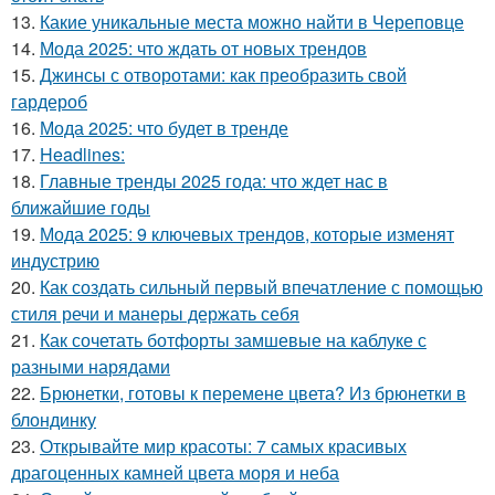
13.
Какие уникальные места можно найти в Череповце
14.
Мода 2025: что ждать от новых трендов
15.
Джинсы с отворотами: как преобразить свой
гардероб
16.
Мода 2025: что будет в тренде
17.
Headlines:
18.
Главные тренды 2025 года: что ждет нас в
ближайшие годы
19.
Мода 2025: 9 ключевых трендов, которые изменят
индустрию
20.
Как создать сильный первый впечатление с помощью
стиля речи и манеры держать себя
21.
Как сочетать ботфорты замшевые на каблуке с
разными нарядами
22.
Брюнетки, готовы к перемене цвета? Из брюнетки в
блондинку
23.
Открывайте мир красоты: 7 самых красивых
драгоценных камней цвета моря и неба