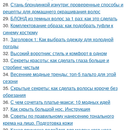
28.
Стань блондинкой изнутри: проверенные способы и
рецепты для домашнего окрашивания волос
29.
БЛОНД из темных волос за 1 раз: как это сделать
30.
Комплектование образа: как подобрать туфли к
синему костюму
31.
Заголовок 1: Как выбрать одежду для холодной
погоды
32.
Высокий воротник: стиль и комфорт в одном
33.
Секреты красоты: как сделать глаза больше и
стробинг чистым
34.
Весенние модные тренды: топ-5 пальто для этой
сезони
35.
Скрытые секреты: как сделать волосы короче без
обрезания
36.
С чем сочетать платье-макси: 10 модных идей
37.
Как скрыть большой нос. Инструкция
38.
Советы по правильному нанесению тонального
крема на лицо. Подготовка кожи
39.
Какая прическа подойдет для маленького носа.