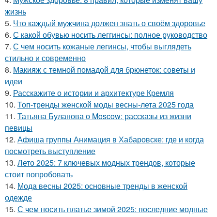
жизнь
5.
Что каждый мужчина должен знать о своём здоровье
6.
С какой обувью носить леггинсы: полное руководство
7.
С чем носить кожаные легинсы, чтобы выглядеть
стильно и современно
8.
Макияж с темной помадой для брюнеток: советы и
идеи
9.
Расскажите о истории и архитектуре Кремля
10.
Топ-тренды женской моды весны-лета 2025 года
11.
Татьяна Буланова о Moscow: рассказы из жизни
певицы
12.
Афиша группы Анимация в Хабаровске: где и когда
посмотреть выступление
13.
Лето 2025: 7 ключевых модных трендов, которые
стоит попробовать
14.
Мода весны 2025: основные тренды в женской
одежде
15.
С чем носить платье зимой 2025: последние модные