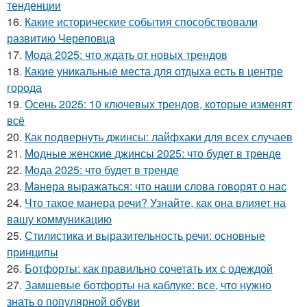
тенденции
16.
Какие исторические события способствовали
развитию Череповца
17.
Мода 2025: что ждать от новых трендов
18.
Какие уникальные места для отдыха есть в центре
города
19.
Осень 2025: 10 ключевых трендов, которые изменят
всё
20.
Как подвернуть джинсы: лайфхаки для всех случаев
21.
Модные женские джинсы 2025: что будет в тренде
22.
Мода 2025: что будет в тренде
23.
Манера выражаться: что наши слова говорят о нас
24.
Что такое манера речи? Узнайте, как она влияет на
вашу коммуникацию
25.
Стилистика и выразительность речи: основные
принципы
26.
Ботфорты: как правильно сочетать их с одеждой
27.
Замшевые ботфорты на каблуке: все, что нужно
знать о популярной обуви