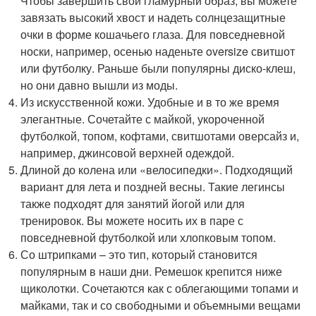
Чтобы завершить свой гламурный образ, вы можете
завязать высокий хвост и надеть солнцезащитные
очки в форме кошачьего глаза. Для повседневной
носки, например, осенью наденьте oversize свитшот
или футболку. Раньше были популярны диско-клеш,
но они давно вышли из моды.
Из искусственной кожи. Удобные и в то же время
элегантные. Сочетайте с майкой, укороченной
футболкой, топом, кофтами, свитшотами оверсайз и,
например, джинсовой верхней одеждой.
Длиной до колена или «велосипедки». Подходящий
вариант для лета и поздней весны. Такие легинсы
также подходят для занятий йогой или для
тренировок. Вы можете носить их в паре с
повседневной футболкой или хлопковым топом.
Со штрипками – это тип, который становится
популярным в наши дни. Ремешок крепится ниже
щиколотки. Сочетаются как с облегающими топами и
майками, так и со свободными и объемными вещами