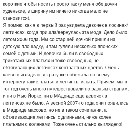
короткие чтобы носить просто так (у меня обе дочки
худенькие, в ширину им ничего никогда мало не
становится).
Я помню, как я в первый раз увидела девочек в лосинах/
леггинсах, когда пришла/вернулась эта мода. Дело было
летом 2006 года. Мы со старшей дочкой пришли на
детскую площадку, и там гуляли несколько японских
семей с детьми. И девочки были в свободных
трикотажных платьях и тоже свободных, не
обтягивающих леггинсах контрастных цветов. Очень
клево выглядело, я сразу же побежала по всему
интернету такие платья и леггинсы искать. Причем, мы в
тот год очень много путешествовали по разным странам,
и ни в Нью Йорке, ни в МАдриде еще девочек в
леггинсах не было. А весной 2007-го года они появились
в Мадриде массово, но не в таком сочетании, а
обтягивающие леггинсы с длинными, ниже колен
платьями с воланами. Тоже очень стильно выглядело!