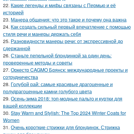
22.
Какие легенды и мифы связаны с Пермью и её
историей
23.
Манера общения: что это такое и почему она важна
24.
Как создать сильный первый впечатление с помощью
стиля речи и манеры держать себя
25.
Разновидности манеры речи: от экспрессивной до
сдержанной
26.
Станьте пепельной блондинкой за один день:
проверенные методы и советы
27.
Оркестр CAGMO Брянск: международные проекты и
сотрудничества
28.
Голубой рай: самые красивые драгоценные и
полудрагоценные камни голубого цвета
29.
Осень-зима 2018: топ-модные пальто и куртки для
вашей коллекции
30.
Stay Warm and Stylish: The Top 2024 Winter Coats for
Women
31.
Очень короткие стрижки для блондинок. Стрижка