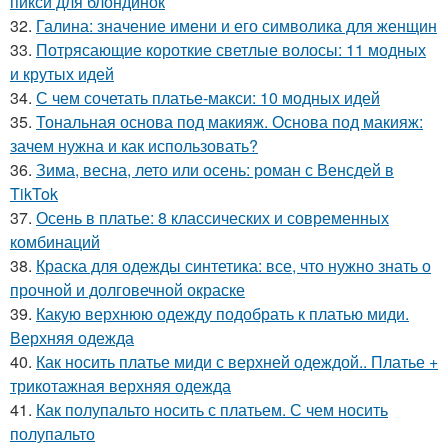
пикси для блондинок
32.
Галина: значение имени и его символика для женщин
33.
Потрясающие короткие светлые волосы: 11 модных
и крутых идей
34.
С чем сочетать платье-макси: 10 модных идей
35.
Тональная основа под макияж. Основа под макияж:
зачем нужна и как использовать?
36.
Зима, весна, лето или осень: роман с Венсдей в
TikTok
37.
Осень в платье: 8 классических и современных
комбинаций
38.
Краска для одежды синтетика: все, что нужно знать о
прочной и долговечной окраске
39.
Какую верхнюю одежду подобрать к платью миди.
Верхняя одежда
40.
Как носить платье миди с верхней одеждой.. Платье +
трикотажная верхняя одежда
41.
Как полупальто носить с платьем. С чем носить
полупальто