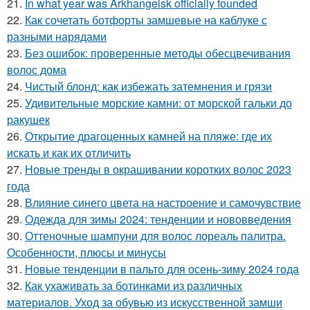
21.
In what year was Arkhangelsk officially founded
22.
Как сочетать ботфорты замшевые на каблуке с
разными нарядами
23.
Без ошибок: проверенные методы обесцвечивания
волос дома
24.
Чистый блонд: как избежать затемнения и грязи
25.
Удивительные морские камни: от морской гальки до
ракушек
26.
Открытие драгоценных камней на пляже: где их
искать и как их отличить
27.
Новые тренды в окрашивании коротких волос 2023
года
28.
Влияние синего цвета на настроение и самочувствие
29.
Одежда для зимы 2024: тенденции и нововведения
30.
Оттеночные шампуни для волос лореаль палитра.
Особенности, плюсы и минусы
31.
Новые тенденции в пальто для осень-зиму 2024 года
32.
Как ухаживать за ботинками из различных
материалов. Уход за обувью из искусственной замши