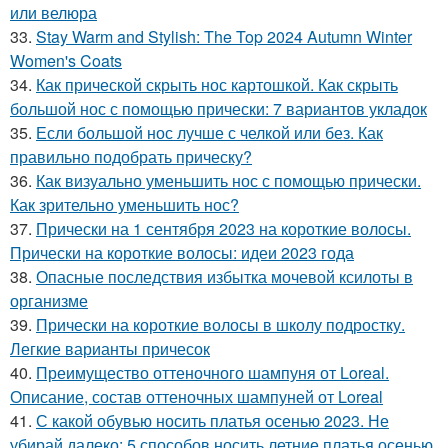
или велюра
33.
Stay Warm and Stylish: The Top 2024 Autumn Winter
Women's Coats
34.
Как прической скрыть нос картошкой. Как скрыть
большой нос с помощью прически: 7 вариантов укладок
35.
Если большой нос лучше с челкой или без. Как
правильно подобрать прическу?
36.
Как визуально уменьшить нос с помощью прически.
Как зрительно уменьшить нос?
37.
Прически на 1 сентября 2023 на короткие волосы.
Прически на короткие волосы: идеи 2023 года
38.
Опасные последствия избытка мочевой ксилоты в
организме
39.
Прически на короткие волосы в школу подростку.
Легкие варианты причесок
40.
Преимущество оттеночного шампуня от Loreal.
Описание, состав оттеночных шампуней от Loreal
41.
С какой обувью носить платья осенью 2023. Не
убирай далеко: 5 способов носить летние платья осенью