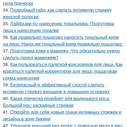
сила прически
34.
Подробный гайд: как сделать интимную стрижку
женской полоски
35.
Лайфхаки по нанесению тональника. Подготовка
лица к нанесению тоналки
36.
Как правильно пошагово наносить тональный крем
на лицо. Наносим тональный крем правильно пошагово:
37.
Подготовка кожи к макияжу. Что обязательно нужно
сделать перед макияжем?
38.
Как пользоваться палеткой консилеров для лица. Как
краситься палеткой корректоров для лица: пошаговая
схема нанесения
39.
Безопасный и эффективный способ сделать
интимную стрижку женщине в домашних условиях
40.
Какая прическа подойдет для маленького носа.
Большой нос: каскадные стрижки
41.
Откройте для себя новые грани интимных стрижек и
дизайна в зоне бикини
42.
Улучшите внешний вид волос с помощью меда и яиц: