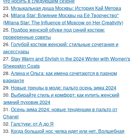
что носить в следующем сезоне
23.
Музыкальная душа Москвы: История Кай Метова
24.
Milana Star: Влияние Москвы на Её Творчество"
(Milana Star: The Influence of Moscow on Her Creativity)
25.
Подбор женской обуви под синий костюм:
проверенные советы
26.
Голубой костюм женский: стильные сочетания и
аксессуары
27.
Stay Warm and Stylish in the 2024 Winter with Women's
Sheepskin Coats
28.
Алина и Ольга: как имена сочетаются в парном
варианте
29.
Новые тренды в моде: пальто осень зима 2024
30.
Выбирайте стиль и комфорт: как купить женский
зимний пуховик 2024
31.
Осень-зима 2024: новые тенденции в пальто от
Chanel
32.
Галстуки: от А до Я
33.
Когда большой нос челка идет или нет. Волшебная