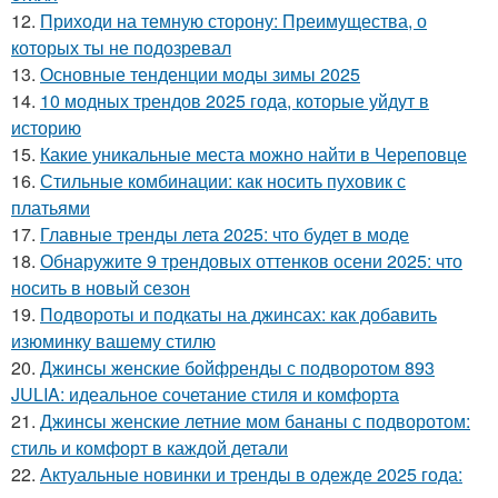
12.
Приходи на темную сторону: Преимущества, о
которых ты не подозревал
13.
Основные тенденции моды зимы 2025
14.
10 модных трендов 2025 года, которые уйдут в
историю
15.
Какие уникальные места можно найти в Череповце
16.
Стильные комбинации: как носить пуховик с
платьями
17.
Главные тренды лета 2025: что будет в моде
18.
Обнаружите 9 трендовых оттенков осени 2025: что
носить в новый сезон
19.
Подвороты и подкаты на джинсах: как добавить
изюминку вашему стилю
20.
Джинсы женские бойфренды с подворотом 893
JULIA: идеальное сочетание стиля и комфорта
21.
Джинсы женские летние мом бананы с подворотом:
стиль и комфорт в каждой детали
22.
Актуальные новинки и тренды в одежде 2025 года: