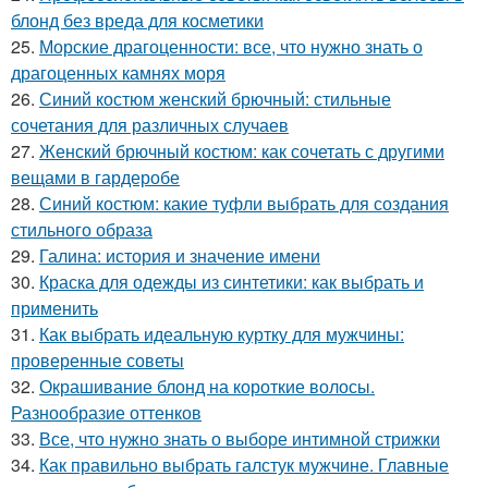
блонд без вреда для косметики
25.
Морские драгоценности: все, что нужно знать о
драгоценных камнях моря
26.
Синий костюм женский брючный: стильные
сочетания для различных случаев
27.
Женский брючный костюм: как сочетать с другими
вещами в гардеробе
28.
Синий костюм: какие туфли выбрать для создания
стильного образа
29.
Галина: история и значение имени
30.
Краска для одежды из синтетики: как выбрать и
применить
31.
Как выбрать идеальную куртку для мужчины:
проверенные советы
32.
Окрашивание блонд на короткие волосы.
Разнообразие оттенков
33.
Все, что нужно знать о выборе интимной стрижки
34.
Как правильно выбрать галстук мужчине. Главные