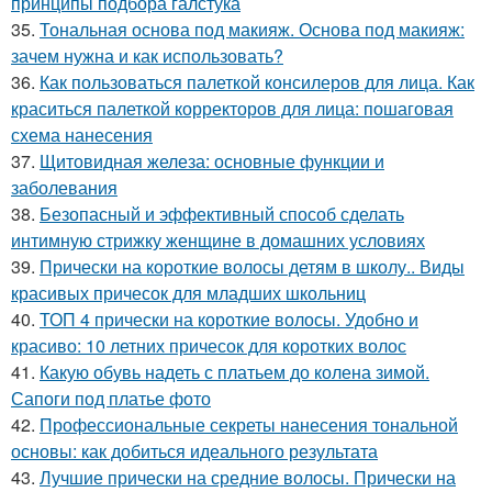
принципы подбора галстука
35.
Тональная основа под макияж. Основа под макияж:
зачем нужна и как использовать?
36.
Как пользоваться палеткой консилеров для лица. Как
краситься палеткой корректоров для лица: пошаговая
схема нанесения
37.
Щитовидная железа: основные функции и
заболевания
38.
Безопасный и эффективный способ сделать
интимную стрижку женщине в домашних условиях
39.
Прически на короткие волосы детям в школу.. Виды
красивых причесок для младших школьниц
40.
ТОП 4 прически на короткие волосы. Удобно и
красиво: 10 летних причесок для коротких волос
41.
Какую обувь надеть с платьем до колена зимой.
Сапоги под платье фото
42.
Профессиональные секреты нанесения тональной
основы: как добиться идеального результата
43.
Лучшие прически на средние волосы. Прически на