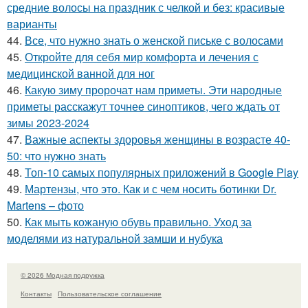
средние волосы на праздник с челкой и без: красивые
варианты
44.
Все, что нужно знать о женской письке с волосами
45.
Откройте для себя мир комфорта и лечения с
медицинской ванной для ног
46.
Какую зиму пророчат нам приметы. Эти народные
приметы расскажут точнее синоптиков, чего ждать от
зимы 2023-2024
47.
Важные аспекты здоровья женщины в возрасте 40-
50: что нужно знать
48.
Топ-10 самых популярных приложений в Google Play
49.
Мартензы, что это. Как и с чем носить ботинки Dr.
Martens – фото
50.
Как мыть кожаную обувь правильно. Уход за
моделями из натуральной замши и нубука
© 2026 Модная подружка
Контакты
Пользовательское соглашение