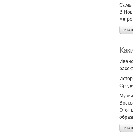
Самый
В Нов
метро
читат
Как
Ивано
расск
Истор
Среди
Музей
Воскр
Этот 
образ
читат