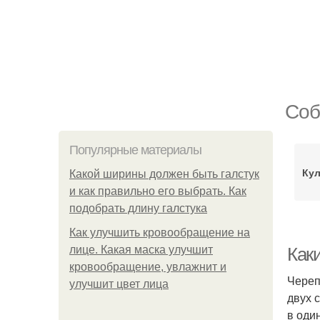
Соб
Популярные материалы
Ку
Какой ширины должен быть галстук
и как правильно его выбрать. Как
подобрать длину галстука
Как улучшить кровообращение на
лице. Какая маска улучшит
Как
кровообращение, увлажнит и
Череп
улучшит цвет лица
двух 
в оди