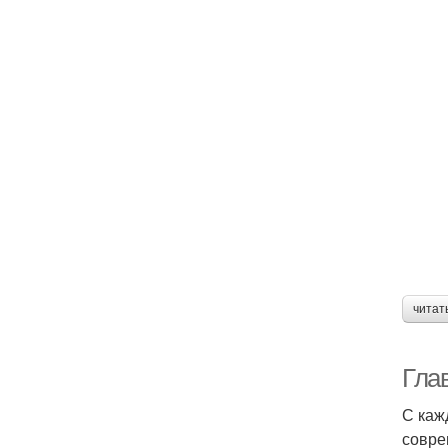
читат
Гла
С каж
совре