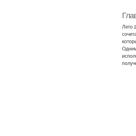
Глав
Лето 
сочет
котор
Одним
испол
получ