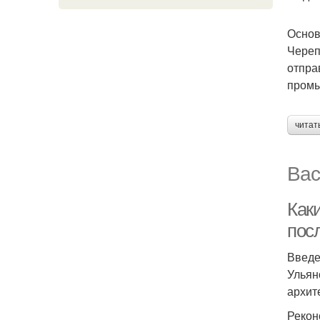
Основ
Череп
отпра
промы
читат
Вас
Как
пос
Введ
Ульян
архит
Рекон