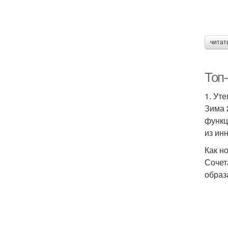
читат
Топ-
1. Ут
Зима 
функц
из ин
Как н
Сочет
образ