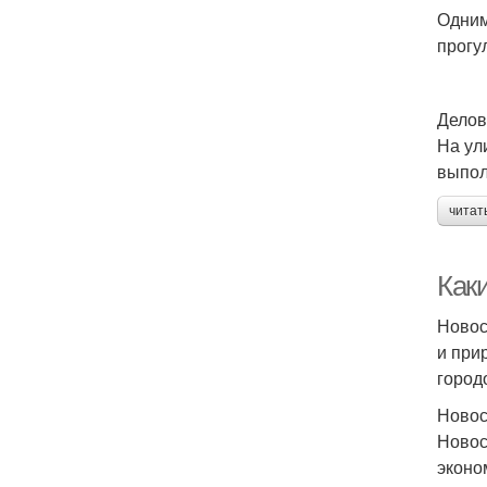
Одним
прогу
Делов
На ул
выпол
читат
Как
Новос
и при
город
Новос
Новос
эконо