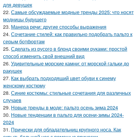
для девушек
22.
Самые обсуждаемые модные тренды 2025: что носят
модницы будущего
23.
Манера речи: другие способы выражения
24.
Сочетание стилей: как правильно подобрать пальто к
серым ботфортам
25.
Сделать из русого в блонд своими руками: простой
способ изменить свой внешний вид
26.
Удивительные морские камни: от морской гальки до
ракушек
27.
Как выбрать подходящий цвет обуви к синему
женскому костюму
28.
Синие костюмы: стильные сочетания для различных
случаев
29.
Новые тренды в моде: пальто осень зима 2024
30.
Новые тенденции в пальто для осени-зимы 2024-
2024
31.
Прически для обладательниц крупного носа. Как
скрыть большой нос с помощью прически