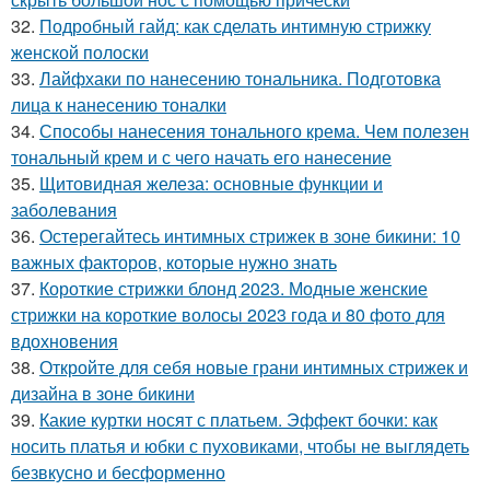
32.
Подробный гайд: как сделать интимную стрижку
женской полоски
33.
Лайфхаки по нанесению тональника. Подготовка
лица к нанесению тоналки
34.
Способы нанесения тонального крема. Чем полезен
тональный крем и с чего начать его нанесение
35.
Щитовидная железа: основные функции и
заболевания
36.
Остерегайтесь интимных стрижек в зоне бикини: 10
важных факторов, которые нужно знать
37.
Короткие стрижки блонд 2023. Модные женские
стрижки на короткие волосы 2023 года и 80 фото для
вдохновения
38.
Откройте для себя новые грани интимных стрижек и
дизайна в зоне бикини
39.
Какие куртки носят с платьем. Эффект бочки: как
носить платья и юбки с пуховиками, чтобы не выглядеть
безвкусно и бесформенно