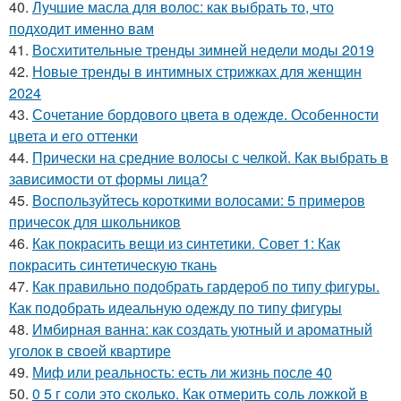
40.
Лучшие масла для волос: как выбрать то, что
подходит именно вам
41.
Восхитительные тренды зимней недели моды 2019
42.
Новые тренды в интимных стрижках для женщин
2024
43.
Сочетание бордового цвета в одежде. Особенности
цвета и его оттенки
44.
Прически на средние волосы с челкой. Как выбрать в
зависимости от формы лица?
45.
Воспользуйтесь короткими волосами: 5 примеров
причесок для школьников
46.
Как покрасить вещи из синтетики. Совет 1: Как
покрасить синтетическую ткань
47.
Как правильно подобрать гардероб по типу фигуры.
Как подобрать идеальную одежду по типу фигуры
48.
Имбирная ванна: как создать уютный и ароматный
уголок в своей квартире
49.
Миф или реальность: есть ли жизнь после 40
50.
0 5 г соли это сколько. Как отмерить соль ложкой в