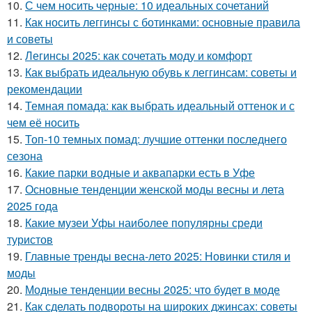
10.
С чем носить черные: 10 идеальных сочетаний
11.
Как носить леггинсы с ботинками: основные правила
и советы
12.
Легинсы 2025: как сочетать моду и комфорт
13.
Как выбрать идеальную обувь к леггинсам: советы и
рекомендации
14.
Темная помада: как выбрать идеальный оттенок и с
чем её носить
15.
Топ-10 темных помад: лучшие оттенки последнего
сезона
16.
Какие парки водные и аквапарки есть в Уфе
17.
Основные тенденции женской моды весны и лета
2025 года
18.
Какие музеи Уфы наиболее популярны среди
туристов
19.
Главные тренды весна-лето 2025: Новинки стиля и
моды
20.
Модные тенденции весны 2025: что будет в моде
21.
Как сделать подвороты на широких джинсах: советы