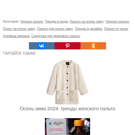
Категории:
Черные пальто
,
Тренды в моде
,
Пальто на осень-зиму
,
Черные пальты
,
Пальт на осень-зиму
,
Пальто для осень-зиму
,
Тренды в дизайне
,
Пальто от пыли
,
Хлебные мякиши
,
Средства для драпового пальто
Читайте также
Осень-зима 2024: тренды женского пальто