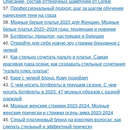
Описание, состав оттеночных шампуней от Loreal
37.
Профессиональный подход: шаг за шагом обучение
нанесения тени на глаза
38.
Модные белые платья 2023 для Женщин. Модные
белые платья 2023–2024 года: тенденции и новинки
39.
Ботфорты: прошлое, настоящее и будущее
40.
Откройте для себя новую эру стрижки блондинок с
челкой
41.
Как стильно сочетать пальто и платье. Самая
красивая пара осени: как создавать стильные сочетания
"пальто плюс платье"
42.
Каре с челкой блонд. Кому подойдет
43.
С чем носить ботфорты в текущем сезоне. С чем
носить ботфорты в 2023: 47 модных образов с разной
одеждой
44.
Модные женские стрижки 2023-2024. Модные
женские прически и стрижки осень-зима 2023-2024
45.
Серый платиновый блонд на коротких волосах: как
сделать стильный и эффектный прическу