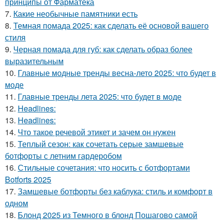
принципы от Фарматека
7.
Какие необычные памятники есть
8.
Темная помада 2025: как сделать её основой вашего
стиля
9.
Черная помада для губ: как сделать образ более
выразительным
10.
Главные модные тренды весна-лето 2025: что будет в
моде
11.
Главные тренды лета 2025: что будет в моде
12.
Headlines:
13.
Headlines:
14.
Что такое речевой этикет и зачем он нужен
15.
Теплый сезон: как сочетать серые замшевые
ботфорты с летним гардеробом
16.
Стильные сочетания: что носить с ботфортами
Botforts 2025
17.
Замшевые ботфорты без каблука: стиль и комфорт в
одном
18.
Блонд 2025 из Темного в блонд Пошагово самой