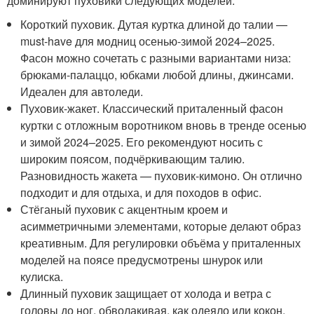
доминируют пуховики следующих моделей:
Короткий пуховик. Дутая куртка длиной до талии —
must-have для модниц осенью-зимой 2024–2025.
Фасон можно сочетать с разными вариантами низа:
брюками-палаццо, юбками любой длины, джинсами.
Идеален для автоледи.
Пуховик-жакет. Классический приталенный фасон
куртки с отложным воротником вновь в тренде осенью
и зимой 2024–2025. Его рекомендуют носить с
широким поясом, подчёркивающим талию.
Разновидность жакета — пуховик-кимоно. Он отлично
подходит и для отдыха, и для походов в офис.
Стёганый пуховик с акцентным кроем и
асимметричными элементами, которые делают образ
креативным. Для регулировки объёма у приталенных
моделей на поясе предусмотрены шнурок или
кулиска.
Длинный пуховик защищает от холода и ветра с
головы до ног, обволакивая, как одеяло или кокон.