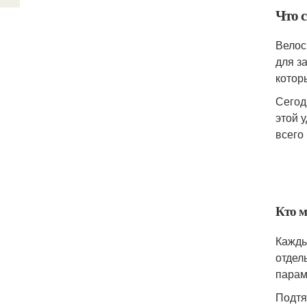
Что 
Велос
для з
котор
Сегод
этой 
всего 
Кто м
Кажды
отдел
парам
Подтя