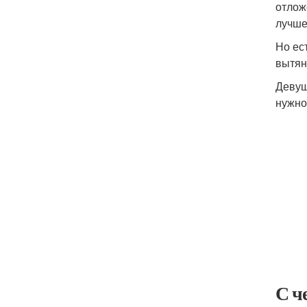
отлож
лучше
Но ес
вытян
Девуш
нужно
С ч