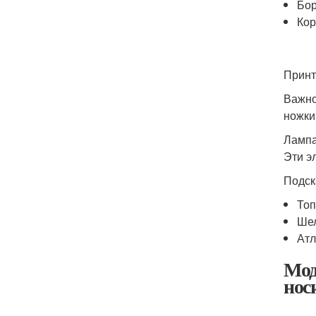
Бор
Кор
Принт
Важно
ножки
Лампа
Эти э
Подск
Топ
Шел
Атл
Мод
нос