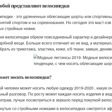
собой представляют велосипедки
ипедки - это удлиненные облегающие шорты или спортивн
анятий спортом и на соревнования. Но сегодня это маст-хэв 
ых стройные ножки.
ня велосипедки обрели повседневный характер и дизайнер
удобной вещи. Больше всего отличает их не вид, а материал
брать из трикотажа, эластика, кожи, х/б ткани, замши, деним
ожет носить велосипедки?
й человек может носить любую одежду 2019-2020 , какую он х
ьный разговор. По росту может каждая носить изделия в вид
етрам, лучше посмотреться в зеркало перед покупкой вело
нутые со стройными ножками в велосипедках смотрятся эффе