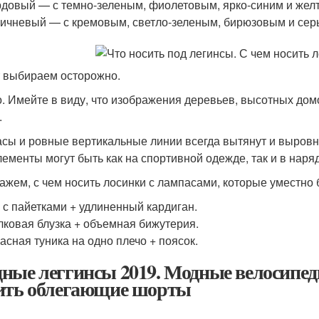
довый — с темно-зеленым, фиолетовым, ярко-синим и жел
ичневый — с кремовым, светло-зеленым, бирюзовым и сер
 выбираем осторожно.
. Имейте в виду, что изображения деревьев, высотных домо
.
сы и ровные вертикальные линии всегда вытянут и выровн
лементы могут быть как на спортивной одежде, так и в наря
ажем, с чем носить лосинки с лампасами, которые уместно 
 с пайетками + удлиненный кардиган.
ковая блузка + объемная бижутерия.
асная туника на одно плечо + поясок.
ные леггинсы 2019. Модные велосипедк
ить облегающие шорты