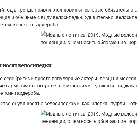
й год в тренде появляются новинки, которые обязательно 
нция и обычные с виду велосипедки. Удивительно, велосип
етом женского гардероба.
м носят велосипедки
е селебритиз и просто популярные актеры, певцы и модели
ые гармонично смотрятся с футболками, туниками, пиджакам
етами гардероба.
естве обуви носят с велосипедками, как шлепки , туфли, бот