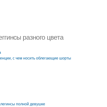
еггинсы разного цвета
а
енции, с чем носить облегающие шорты
ь легинсы полной девушке