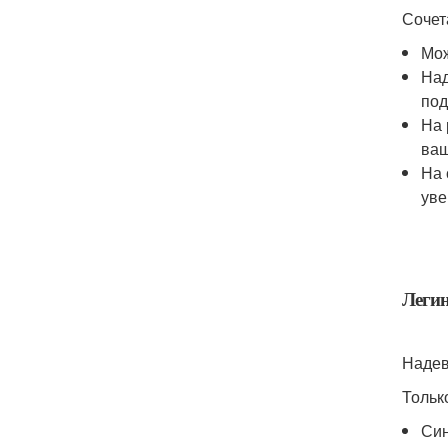
Сочет
Мож
Над
под
На 
ваш
На 
уве
Легин
Надев
Тольк
Син