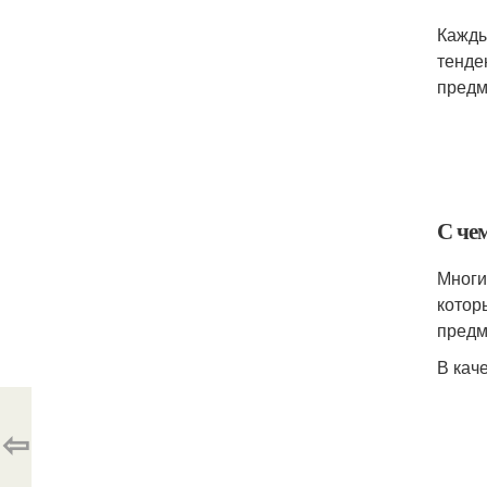
Кажды
тенде
предм
С че
Многи
котор
предм
В кач
⇦