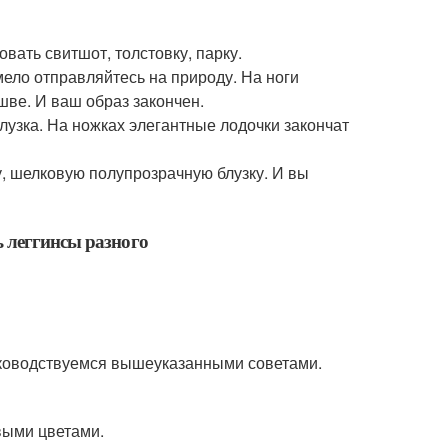
вать свитшот, толстовку, парку.
мело отправляйтесь на природу. На ноги
шве. И ваш образ закончен.
блузка. На ножках элегантные лодочки закончат
, шелковую полупрозрачную блузку. И вы
уководствуемся вышеуказанными советами.
выми цветами.