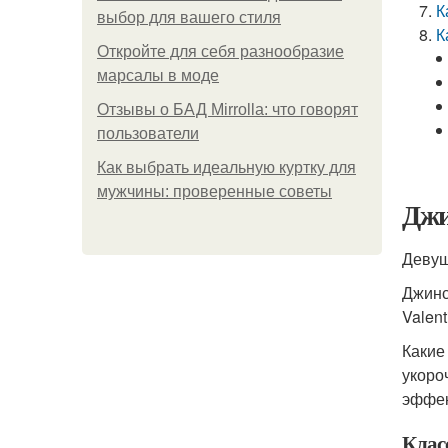
К
выбор для вашего стиля
К
Откройте для себя разнообразие
марсалы в моде
Отзывы о БАД Mirrolla: что говорят
пользователи
Как выбрать идеальную куртку для
мужчины: проверенные советы
Джи
Девуш
Джинс
Valen
Какие
укоро
эффек
Клас