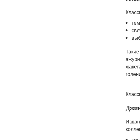
Класс
тем
све
выб
Такие
ажурн
жакет
голен
Класс
Джин
Издан
колле
син