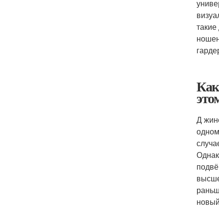
униве
визуа
такие
ношен
гарде
Как
это
Д жин
одном
случа
Однак
подвё
высше
раньш
новый