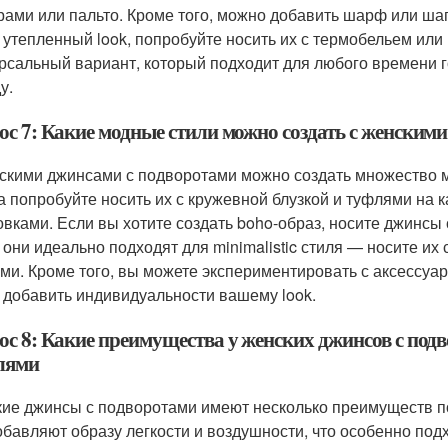
рами или пальто. Кроме того, можно добавить шарф или шап
 утепленный look, попробуйте носить их с термобельем или
рсальный вариант, который подходит для любого времени г
у.
ос 7: Какие модные стили можно создать с женским
скими джинсами с подворотами можно создать множество м
а попробуйте носить их с кружевной блузкой и туфлями на каб
овками. Если вы хотите создать boho-образ, носите джинсы
 они идеально подходят для minimalistic стиля — носите их
ми. Кроме того, вы можете экспериментировать с аксессуар
 добавить индивидуальности вашему look.
ос 8: Какие преимущества у женских джинсов с под
лями
ие джинсы с подворотами имеют несколько преимуществ по
обавляют образу легкости и воздушности, что особенно подх