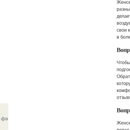
Женск
разны
делае
возду
свои 
в бол
Вопр
Чтобы
подго
Обрат
котор
комфо
отзыв
Вопр
⇦
Женск
повсе