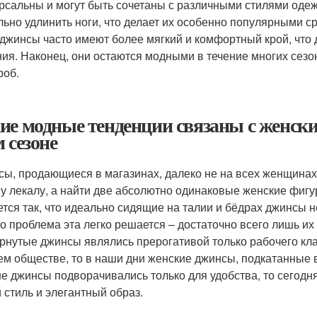
рсальны и могут быть сочетаны с различными стилями одежд
льно удлинить ноги, что делает их особенно популярными ср
 джинсы часто имеют более мягкий и комфортный крой, что
ия. Наконец, они остаются модными в течение многих сезо
роб.
ие модные тенденции связаны с женск
м сезоне
сы, продающиеся в магазинах, далеко не на всех женщинах
у лекалу, а найти две абсолютно одинаковые женские фигур
ется так, что идеально сидящие на талии и бёдрах джинсы не
о проблема эта легко решается – достаточно всего лишь их
рнутые джинсы являлись прерогативой только рабочего клас
м обществе, то в наши дни женские джинсы, подкатанные в
е джинсы подворачивались только для удобства, то сегодня
 стиль и элегантный образ.