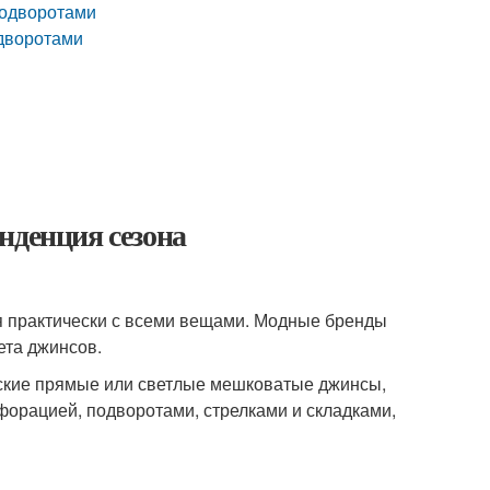
подворотами
одворотами
нденция сезона
 практически с всеми вещами. Модные бренды
ета джинсов.
еские прямые или светлые мешковатые джинсы,
форацией, подворотами, стрелками и складками,