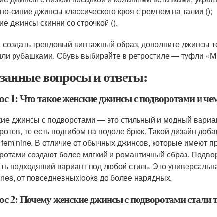
но-синие джинсы классического кроя с ремнем на талии ();
ие джинсы скинни со строчкой ().
 создать трендовый винтажный образ, дополните джинсы 
или рубашками. Обувь выбирайте в ретростиле — туфли «М
занные вопросы и ответы:
ос 1: Что такое женские джинсы с подворотами и ч
ие джинсы с подворотами — это стильный и модный вариан
ротов, то есть подгибом на подоле брюк. Такой дизайн доб
 feminine. В отличие от обычных джинсов, которые имеют п
ротами создают более мягкий и романтичный образ. Подвор
ть подходящий вариант под любой стиль. Это универсальна
ones, от повседневныхlooks до более нарядных.
ос 2: Почему женские джинсы с подворотами стали 