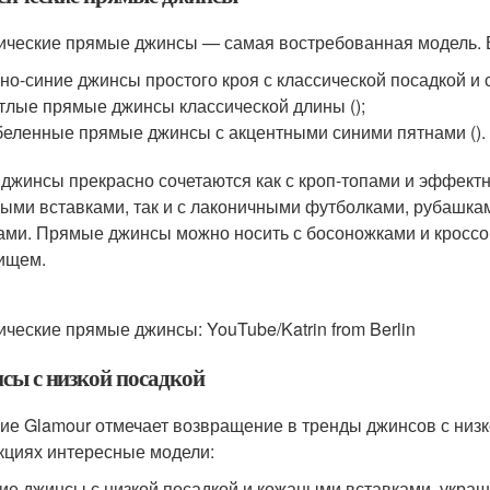
ические прямые джинсы — самая востребованная модель. В
но-синие джинсы простого кроя с классической посадкой и 
тлые прямые джинсы классической длины ();
еленные прямые джинсы с акцентными синими пятнами ().
 джинсы прекрасно сочетаются как с кроп-топами и эффек
ыми вставками, так и с лаконичными футболками, рубашка
ами. Прямые джинсы можно носить с босоножками и кроссо
ищем.
ические прямые джинсы: YouTube/Katrin from Berlin
сы с низкой посадкой
ие Glamour отмечает возвращение в тренды джинсов с низк
кциях интересные модели:
ие джинсы с низкой посадкой и кожаными вставками, украш