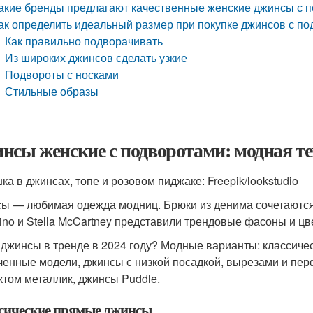
акие бренды предлагают качественные женские джинсы с 
ак определить идеальный размер при покупке джинсов с п
Как правильно подворачивать
Из широких джинсов сделать узкие
Подвороты с носками
Стильные образы
нсы женские с подворотами: модная те
ка в джинсах, топе и розовом пиджаке: Freepik/lookstudio
ы — любимая одежда модниц. Брюки из денима сочетаются
tino и Stella McCartney представили трендовые фасоны и цв
 джинсы в тренде в 2024 году? Модные варианты: классич
ченные модели, джинсы с низкой посадкой, вырезами и пер
том металлик, джинсы Puddle.
сические прямые джинсы