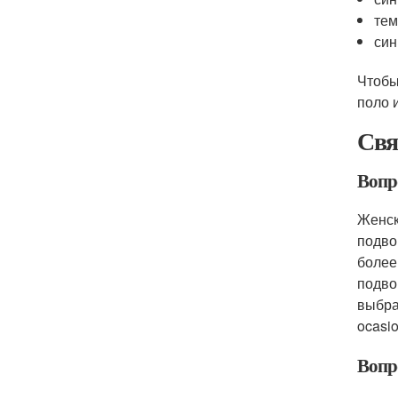
тем
син
Чтобы
поло 
Свя
Вопр
Женск
подво
более
подво
выбра
ocasi
Вопр