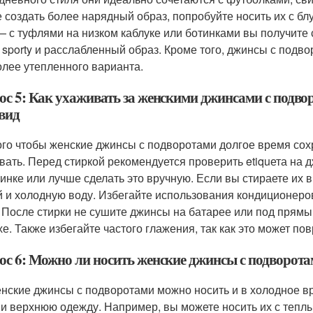
е создать более нарядный образ, попробуйте носить их с бл
— с туфлями на низком каблуке или ботинками вы получите с
 sporty и расслабленный образ. Кроме того, джинсы с подв
олее утепленного варианта.
ос 5: Как ухаживать за женскими джинсами с подво
 вид
ого чтобы женские джинсы с подворотами долгое время сох
вать. Перед стиркой рекомендуется проверить etiquета на д
инке или лучше сделать это вручную. Если вы стираете их 
й и холодную воду. Избегайте использования кондиционеров 
. После стирки не сушите джинсы на батарее или под пря
хе. Также избегайте частого глажения, так как это может по
ос 6: Можно ли носить женские джинсы с подворотам
енские джинсы с подворотами можно носить и в холодное в
 и верхнюю одежду. Например, вы можете носить их с теплы