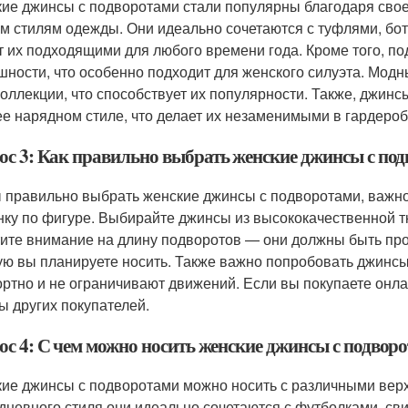
ие джинсы с подворотами стали популярны благодаря свое
м стилям одежды. Они идеально сочетаются с туфлями, бот
т их подходящими для любого времени года. Кроме того, п
шности, что особенно подходит для женского силуэта. Мод
коллекции, что способствует их популярности. Также, джинсы
ее нарядном стиле, что делает их незаменимыми в гардероб
ос 3: Как правильно выбрать женские джинсы с под
 правильно выбрать женские джинсы с подворотами, важно 
нку по фигуре. Выбирайте джинсы из высококачественной тк
ите внимание на длину подворотов — они должны быть про
ую вы планируете носить. Также важно попробовать джинсы 
ртно и не ограничивают движений. Если вы покупаете онла
ы других покупателей.
ос 4: С чем можно носить женские джинсы с подвор
ие джинсы с подворотами можно носить с различными верха
дневного стиля они идеально сочетаются с футболками, св