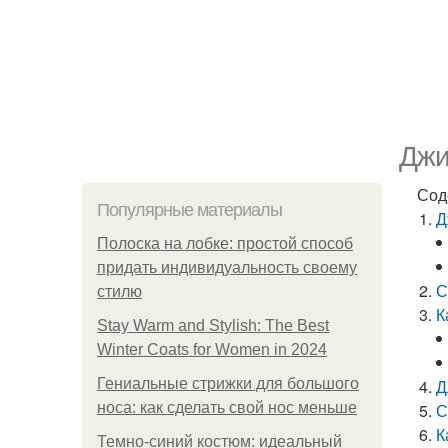
Джи
Сод
Популярные материалы
Д
Полоска на лобке: простой способ
придать индивидуальность своему
С
стилю
К
Stay Warm and Stylish: The Best
Winter Coats for Women in 2024
Гениальные стрижки для большого
Д
носа: как сделать свой нос меньше
С
К
Темно-синий костюм: идеальный