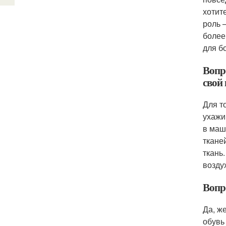
хотит
роль 
более
для б
Вопр
свой
Для т
ухажи
в маш
ткане
ткань
возду
Вопр
Да, ж
обувь