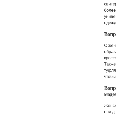
свите
более
униве
одежд
Вопр
С жен
образ
кросс
Также
туфля
чтобы
Вопр
моде
Женск
они д