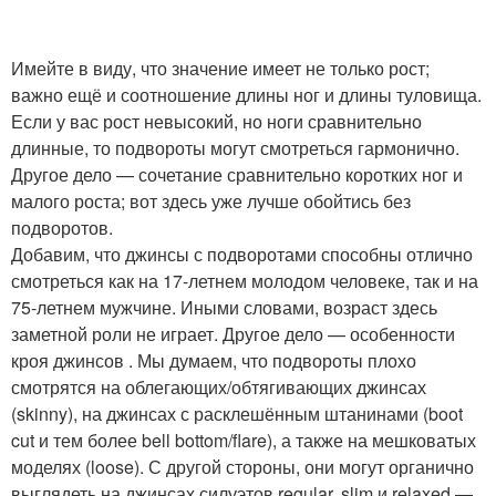
Имейте в виду, что значение имеет не только рост;
важно ещё и соотношение длины ног и длины туловища.
Если у вас рост невысокий, но ноги сравнительно
длинные, то подвороты могут смотреться гармонично.
Другое дело — сочетание сравнительно коротких ног и
малого роста; вот здесь уже лучше обойтись без
подворотов.
Добавим, что джинсы с подворотами способны отлично
смотреться как на 17-летнем молодом человеке, так и на
75-летнем мужчине. Иными словами, возраст здесь
заметной роли не играет. Другое дело — особенности
кроя джинсов . Мы думаем, что подвороты плохо
смотрятся на облегающих/обтягивающих джинсах
(skinny), на джинсах с расклешённым штанинами (boot
cut и тем более bell bottom/flare), а также на мешковатых
моделях (loose). С другой стороны, они могут органично
выглядеть на джинсах силуэтов regular, slim и relaxed —