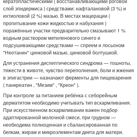
кератопластическими ( восстанавливающими роговой
слой эпидермиса ) средствами: нафталановой (3 %) и
ихтиоловой (2 %) мазью. В местах мацерации (
пропитывание кожи жидкостью и набухания )
поражённые участки предварительно смазывают 1 %
водным раствором метиленового синего и
подсушивающими средствами — спреем и лосьоном
"Неотанин" цинковой мазью, цинковой болтушкой.
Для устранения диспептического синдрома — тошноты,
тяжести в животе, чувство переполнения, боли и жжения
в эпигастрии — назначают ферменты для пищеварения
( панкреатин , "Мезим" , "Креон" ).
При контроле за питанием ребёнка с себорейным
дерматитом необходимо учитывать тип вскармливания.
При искусственном вскармливании важен подбор
адаптированной молочной смеси, при грудном —
необходима полноценная и сбалансированная по
белкам, жирам и микроэлементам диета для матери.