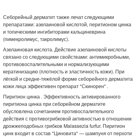
Себорейный дерматит также лечат следующими
препаратами: азелаиновой кислотой, перитионом цинка
и топическими ингибиторами кальциневрина
(пимекролимус, такролимус).
Азелаиновая кислота. Действие азелаиновой кислоты
связано со следующими свойствами: антимикробными,
противовоспалительными и нормализующими
кератинизацию (плотность и эластичность кожи)
. При
лёгкой и средне-тяжёлой форме себорейного дерматита
кожи лица эффективен препарат "Скинорен"
.
Пиритион цинка . Эффективность активированного
пиритиона цинка при себорейном дерматите
обусловлена сочетанием противоспалительного
действия с противогрибковой активностью в отношении
дрожжеподобных грибков Malassezia furfur. Пиритион
цинк входит в состав "Циновита" — шампуня от перхоти